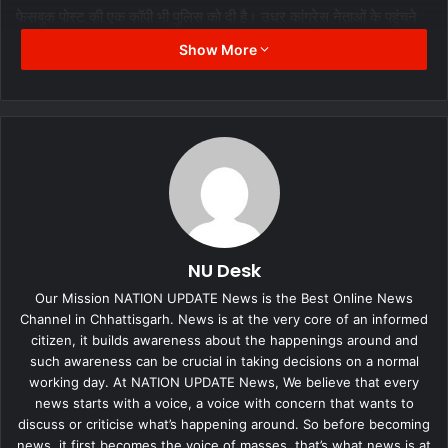
फेसबुक पोस्ट की एक कॉपी भी पुलिस को दी है। उधर कांग्रेस नेताओं के पहुंचने
की खबर मिलते ही बीजेपी जिला अध्यक्ष जयंति पाटिल भी बीजेपी नेताओं के साथ
Show More
थाने पहुंच गए।
बताया गया कि जैसे ही दोनों के दल के नेता आमने सामने हुए। दोनों तरफ से
नारेबाजी शुरू हो हई। आपस में कुछ समय के लिए तू-तू मैं-मैं की स्थिति भी बनी।
मगर पुलिस ने उन्हें किसी तरह से शांत कराया और 2 घंटे बाद मामला शांत हुआ।
पुलिस ने इस मामले में साइबर यूनिट की मदद से जांच कराने की बात कही है।
NU Desk
Our Mission NATION UPDATE News is the Best Online News
Channel in Chhattisgarh. News is at the very core of an informed
citizen, it builds awareness about the happenings around and
such awareness can be crucial in taking decisions on a normal
working day. At NATION UPDATE News, We believe that every
news starts with a voice, a voice with concern that wants to
discuss or criticise what’s happening around. So before becoming
news, it first becomes the voice of masses, that’s what news is at