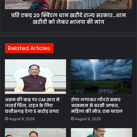
सरकार...धान
खरीदी
प्रति एकड़ 20 क्विंटल धान खरीदे राज्य सरकार...धान
को
लेकर
खरीदी को लेकर भाजपा की मांग
भाजपा
की
मांग
Related Articles
असम की बाढ़ पर CM साय ने
रोपा लगाकर लौटते समय
जताई चिंता, राहत के लिए
आसमान से बरसी आफत,
छत्तीसगढ़ देगा 5 करोड़ रुपए
महिला की मौत; एक घायल
August 9, 2026
August 9, 2026