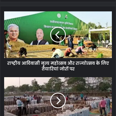
राष्ट्रीय
आदिवासी
नृत्य
महोत्सव
और
राज्योत्सव
के
लिए
तैयारियां
राष्ट्रीय आदिवासी नृत्य महोत्सव और राज्योत्सव के लिए
जोरों
पर
तैयारियां जोरों पर
प्रति
एकड़
20
क्विंटल
धान
खरीदे
राज्य