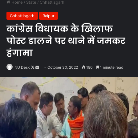
Home
/
State
/
Chhattisgarh
Chhattisgarh
Raipur
कांग्रेस विधायक के खिलाफ
पोस्ट डालने पर थाने में जमकर
हंगामा
Follow
Send
NU Desk
October 30, 2022
180
1 minute read
on
an
X
email