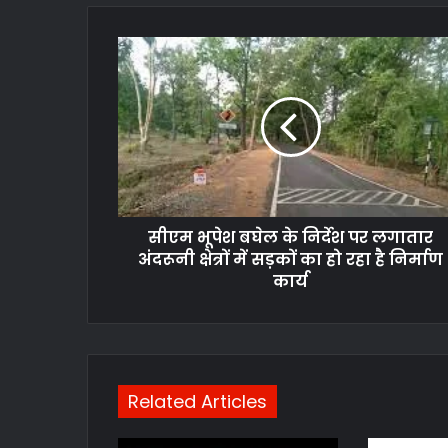
सीएम
भूपेश
बघेल
के
निर्देश
पर
लगातार
अंदरूनी
क्षेत्रों
सीएम भूपेश बघेल के निर्देश पर लगातार
में
सड़कों
अंदरूनी क्षेत्रों में सड़कों का हो रहा है निर्माण
का
कार्य
हो
रहा
है
निर्माण
कार्य
Related Articles