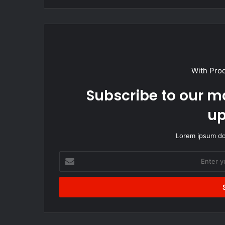
With Pro
Subscribe to our ma
up
Lorem ipsum dol
Enter
your
Email
address