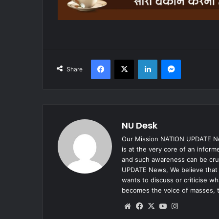
Facebook
X
LinkedIn
Messenger
Share
NU Desk
Our Mission NATION UPDATE New
is at the very core of an infor
and such awareness can be cruc
UPDATE News, We believe that e
wants to discuss or criticise w
becomes the voice of masses, 
Website
Facebook
X
YouTube
Instagram