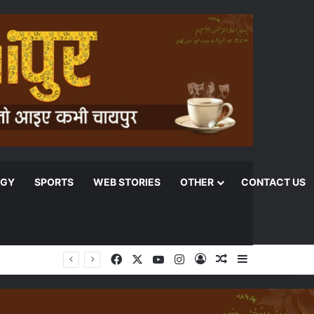
OGY
SPORTS
WEB STORIES
OTHER
CONTACT US
Facebook
X
YouTube
Instagram
Log In
Random Article
Sidebar