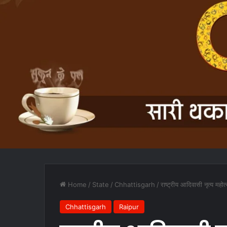
Home
/
State
/
Chhattisgarh
/
राष्ट्रीय आदिवासी नृत्य महोत
Chhattisgarh
Raipur