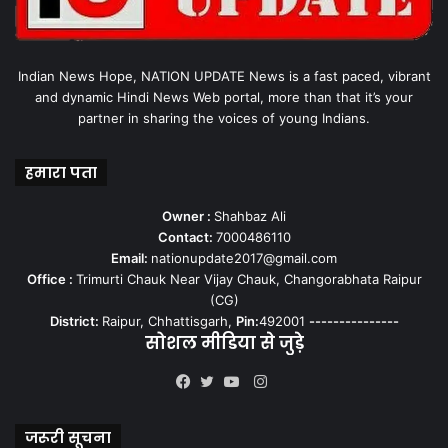
Indian News Hope, NATION UPDATE News is a fast paced, vibrant
and dynamic Hindi News Web portal, more than that it’s your
partner in sharing the voices of young Indians.
हमारा पता
Owner :
Shahbaz Ali
Contact:
7000486110
Email:
nationupdate2017@gmail.com
Office :
Trimurti Chauk Near Vijay Chauk, Changorabhata Raipur
(CG)
District:
Raipur, Chhattisgarh,
Pin:
492001
---------------
सोशल मीडिया से जुड़े
Instagram
Facebook
Twitter
YouTube
जरूरी सूचना