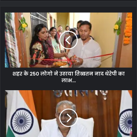
कुंभ-
पहले से बेहतर स्थिति है। स्‍वास्‍थ्‍य नरम-गरम है। प्रेम-संतान मध्‍यम है
लेकिन व्‍यापारिक दृष्ट‍िकोण से कुछ भाग्‍य प्रबल योग बना रहा है। सफेद वस्‍तु पास
रखें।
मीन-
यूरिन से सम्‍बन्‍धित कोई भी परेशानी हो तो बहुत ध्‍यान देने की जरूरत है।
स्‍वास्‍थ्‍य मध्‍यम है। प्रेम, संतान की स्थिति पहले से थोड़ी बेहतर है। व्‍यापार अच्‍छा
रहेगा। मां काली की अराधना करें। उन्‍हें सफेद वस्‍तु अर्पित करें।
शहर के 250 लोगो ने उठाया तिब्बतन नाद थेरेपी का
लाभ...