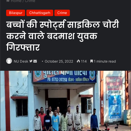
Home
/
Crime
Bilaspur
Chhattisgarh
Crime
बच्चों की स्पोर्ट्स साइकिल चोरी
करने वाले बदमाश युवक
गिरफ्तार
Follow
Send
NU Desk
October 25, 2022
114
1 minute read
on
an
Twitter
email