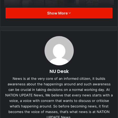
Show More
इससे पहले 16 मई को भी CNG के रेट करीब 3 रुपए प्रति किलो बढ़ाए गए थे।
पिछले दो महीनों में यह तीसरी बढ़ोतरी है। कुल मिलाकर CNG करीब 6 रुपए प्रति
किलो महंगी हो चुकी है। लगातार बढ़ती कीमतों से CNG वाहन चालकों की चिंता बढ़
गई है।
मध्य प्रदेश में फिलहाल थिंक गैस, गेल और अवंतिका गैस एजेंसियां सप्लाई करती
हैं। भोपाल, सीहोर, राजगढ़, विदिशा और शिवपुरी जैसे जिलों में थिंक गैस की
सप्लाई होती है। वहीं इंदौर और उज्जैन संभाग में अवंतिका कंपनी CNG उपलब्ध
कराती है।
NU Desk
News is at the very core of an informed citizen, it builds
भोपाल में कुल 25 CNG स्टेशन संचालित हैं। इनमें मैनिट, नीलबड़, होशंगाबाद
awareness about the happenings around and such awareness
रोड और बैरागढ़ रोड के स्टेशन प्रमुख हैं। नए रेट इन सभी स्टेशनों पर लागू कर
can be crucial in taking decisions on a normal working day. At
NATION UPDATE News, We believe that every news starts with a
दिए गए हैं।
voice, a voice with concern that wants to discuss or criticise
what’s happening around. So before becoming news, it first
हालांकि महंगाई के बावजूद CNG गाड़ियों की डिमांड लगातार बढ़ रही है। पिछले
becomes the voice of masses, that’s what news is at NATION
तीन साल में भोपाल में CNG Vehicles की बिक्री करीब 50 प्रतिशत तक बढ़ी
UPDATE News.