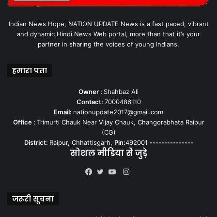
Indian News Hope, NATION UPDATE News is a fast paced, vibrant
and dynamic Hindi News Web portal, more than that it’s your
partner in sharing the voices of young Indians.
हमारा पता
Owner :
Shahbaz Ali
Contact:
7000486110
Email:
nationupdate2017@gmail.com
Office :
Trimurti Chauk Near Vijay Chauk, Changorabhata Raipur
(CG)
District:
Raipur, Chhattisgarh,
Pin:
492001
---------------
सोशल मीडिया से जुड़े
Instagram
Facebook
Twitter
YouTube
जरूरी सूचना