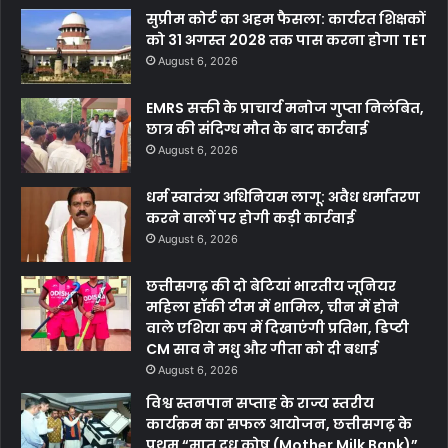
सुप्रीम कोर्ट का अहम फैसला: कार्यरत शिक्षकों
को 31 अगस्त 2028 तक पास करना होगा TET
August 6, 2026
EMRS सक्ती के प्राचार्य मनोज गुप्ता निलंबित,
छात्र की संदिग्ध मौत के बाद कार्रवाई
August 6, 2026
धर्म स्वातंत्र्य अधिनियम लागू: अवैध धर्मांतरण
करने वालों पर होगी कड़ी कार्रवाई
August 6, 2026
छत्तीसगढ़ की दो बेटियां भारतीय जूनियर
महिला हॉकी टीम में शामिल, चीन में होने
वाले एशिया कप में दिखाएंगी प्रतिभा, डिप्टी
CM साव ने मधु और गीता को दी बधाई
August 6, 2026
विश्व स्तनपान सप्ताह के राज्य स्तरीय
कार्यक्रम का सफल आयोजन, छत्तीसगढ़ के
प्रथम “मातृ दूध कोष (Mother Milk Bank)”