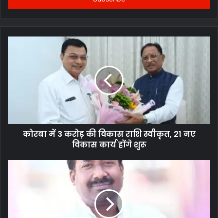
गुरू खुशवंत साहेब
, पर्यटन मंत्री
राजेश अग्रवाल
, मुख्यमंत्री के प्रमुख सचिव
सुबोध सिंह
, और अन्य वरिष्ठ अधिकारी उपस्थित थे।
इस पहल से छत्तीसगढ़ के छात्रों को
पारदर्शी और तेज़ भुगतान
सुनिश्चित होता है
और राज्य में
शैक्षणिक विकास और सामाजिक न्याय
की दिशा में एक बड़ा कदम माना
जा रहा है।
कोरबा में 3 करोड़ की विकास राशि स्वीकृत, 21 नए
विकास कार्य होंगे शुरू