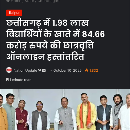
Home
/
State
/
Chhattisgarh
Raipur
छत्तीसगढ़ में 1.98 लाख
विद्यार्थियों के खाते में 84.66
करोड़ रुपये की छात्रवृत्ति
ऑनलाइन हस्तांतरित
Follow
Send
Nation Update
October 10, 2025
1,832
on
an
1 minute read
Twitter
email