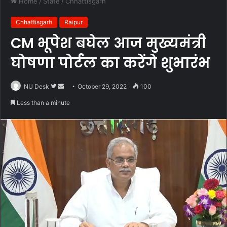
Home
/
State
/
Chhattisgarh
Chhattisgarh
Raipur
CM भूपेश बघेल आज मुख्यमंत्री
घोषणा पोर्टल का करेंगे शुभारंभ
Follow
Send
NU Desk
October 29, 2022
100
on
an
Less than a minute
Twitter
email