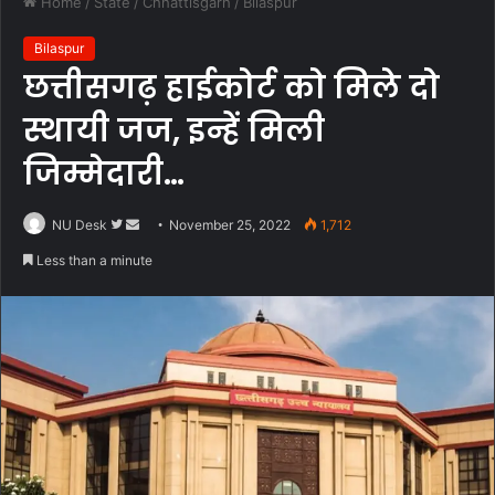
Home
/
State
/
Chhattisgarh
/
Bilaspur
Bilaspur
छत्तीसगढ़ हाईकोर्ट को मिले दो
स्थायी जज, इन्हें मिली
जिम्मेदारी…
Follow
Send
NU Desk
November 25, 2022
1,712
on
an
Less than a minute
Twitter
email