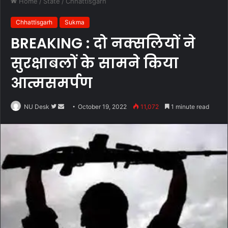
Home
/
State
/
Chhattisgarh
Chhattisgarh
Sukma
BREAKING : दो नक्सलियों ने
सुरक्षाबलों के सामने किया
आत्मसमर्पण
Follow
Send
NU Desk
October 19, 2022
11,072
1 minute read
on
an
Twitter
email