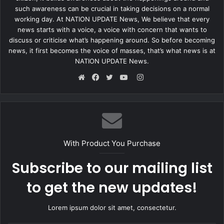
such awareness can be crucial in taking decisions on a normal
एलान कर दिया है.
working day. At NATION UPDATE News, We believe that every
news starts with a voice, a voice with concern that wants to
पिछले महीने, ब्रिटेन की तत्कालीन विदेश मंत्री लिज ट्रस ने भारतीय मूल के पूर्व
discuss or criticise what’s happening around. So before becoming
वित्त मंत्री ऋषि सुनक को कंजरवेटिव पार्टी नेतृत्व के लिए मुकाबले में हराकर
news, it first becomes the voice of masses, that’s what news is at
प्रधानमंत्री के तौर पर बोरिस जॉनसन की जगह ली थी. तब ट्रस को 57.4
NATION UPDATE News.
प्रतिशत और सुनक को 42.6 प्रतिशत मत मिले थे. लोगों ने इस दौरान सुनक को
Instagram
बेहद पसंद किया था. यहीं वजह है कि इस बार वह इस रेस में सबसे आगे चल रहे हैं.
Website
Facebook
Twitter
YouTube
सुनक ने की उम्मीदवारी की घोषणा
भारतीय मूल के ब्रिटिश सांसद ऋषि सुनक एक बार फिर ब्रिटेन के पीएम की रेस
With Product You Purchase
में शामिल हो गए हैं. ब्रिटेन के पूर्व वित्त मंत्री सुनक ने रविवार (23 अक्टूबर) को
Subscribe to our mailing list
पीएम पद के लिए अपनी उम्मीदवारी की घोषणा कर दी थी. रिपोर्ट्स में दावा किया जा
रहा है कि इस बार सुनक को कंजर्वेटिव पार्टी के 128 सांसद समर्थन कर रहे हैं, जो
to get the new updates!
कि पीएम बनने के लिए न्यूनतम 100 के आंकड़े से काफी ज्यादा है
Lorem ipsum dolor sit amet, consectetur.