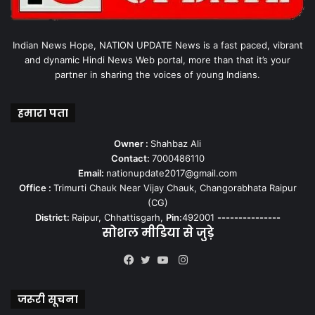
Indian News Hope, NATION UPDATE News is a fast paced, vibrant
and dynamic Hindi News Web portal, more than that it’s your
partner in sharing the voices of young Indians.
हमारा पता
Owner :
Shahbaz Ali
Contact:
7000486110
Email:
nationupdate2017@gmail.com
Office :
Trimurti Chauk Near Vijay Chauk, Changorabhata Raipur
(CG)
District:
Raipur, Chhattisgarh,
Pin:
492001
---------------
सोशल मीडिया से जुड़े
Instagram
Facebook
Twitter
YouTube
जरूरी सूचना