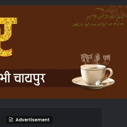
In
Article
Advertisement