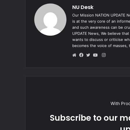
NU Desk
Our Mission NATION UPDATE New
is at the very core of an infor
and such awareness can be cruc
UPDATE News, We believe that e
wants to discuss or criticise w
becomes the voice of masses, 
Instagram
Website
Facebook
Twitter
YouTube
With Pro
Subscribe to our ma
up