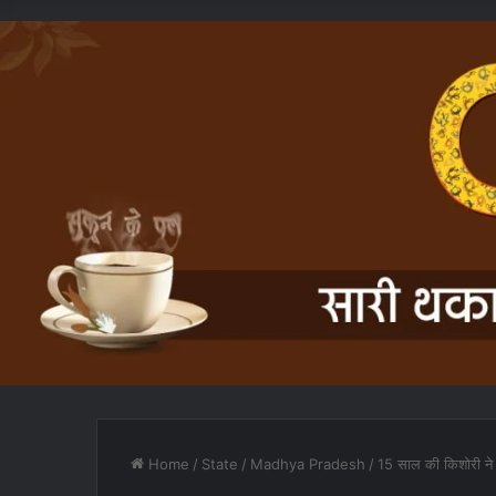
Home
/
State
/
Madhya Pradesh
/
15 साल की किशोरी ने 