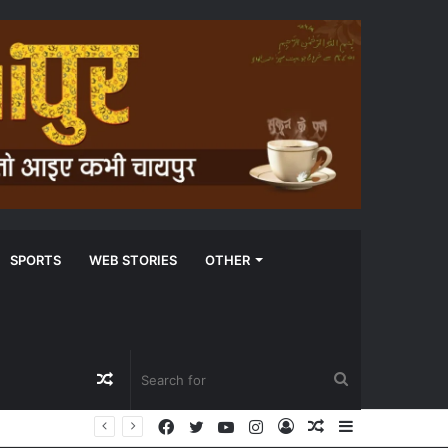
SPORTS
WEB STORIES
OTHER
Random
Search
Facebook
Twitter
YouTube
Instagram
Log
Random
Sidebar
Article
for