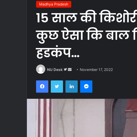
Madhya Pradesh
15 साल की किशोरी 
कुछ ऐसा कि बाल न
हडकंप…
Follow
Send
NU Desk
November 17, 2022
on
an
Facebook
Twitter
LinkedIn
Messenger
Twitter
email