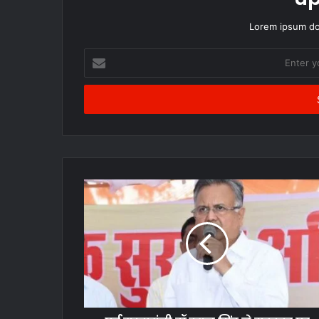
Lorem ipsum dol
Enter
your
Email
address