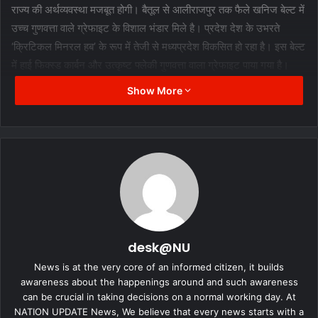
राज्य की अर्थव्यवस्था मजबूत होगी। बैतूल से आलीराजपुर तक फैले खनिज बेल्ट में
उच्च गुणवत्ता वाले ग्रेफाइट के विशाल भंडार मिले है। प्रदेश देश के उभरते
‘क्रिटिकल मिनरल हब’ के रूप में तेजी से मध्यप्रदेश विकसित हो रहा है। इस बेल्ट
में हाई फिक्स्ड कार्बन और उत्कृष्ट फ्लेकी गुणवत्ता वाला ग्रेफाइट पाया गया है।
Show More
भविष्य की हरित अर्थव्यवस्था का प्रमुख केंद्र
इसे इलेक्ट्रिक वाहन (ईवी), ऊर्जा भंडारण, इलेक्ट्रॉनिक्स और रक्षा उद्योगों के लिए
अत्यंत महत्वपूर्ण माना जाता है। यह खोज मध्यप्रदेश को भविष्य की हरित
अर्थव्यवस्था का प्रमुख केंद्र बनाने के साथ देश को हरित ऊर्जा एवं ऊर्जा भंडारण
के क्षेत्र में आत्मनिर्भर बनाने में महत्वपूर्ण भूमिका निभाएगी। इन क्षेत्रों से प्राप्त
ग्रेफाइट में उच्च स्थिर कार्बन की मात्रा होने के कारण यह इलेक्ट्रोड निर्माण,
बैटरी उद्योग तथा अन्य उच्च तकनीकी औद्योगिक उपयोगों के लिए अत्यंत उपयुक्त
desk@NU
माना जाता है.
News is at the very core of an informed citizen, it builds
awareness about the happenings around and such awareness
can be crucial in taking decisions on a normal working day. At
NATION UPDATE News, We believe that every news starts with a