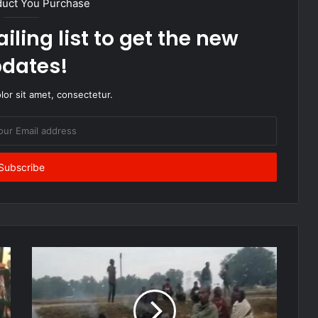
duct You Purchase
iling list to get the new
dates!
or sit amet, consectetur.