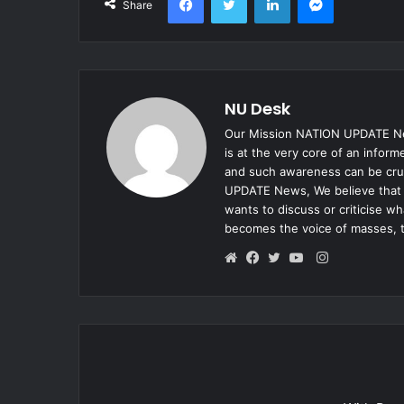
Share
NU Desk
Our Mission NATION UPDATE New
is at the very core of an infor
and such awareness can be cruc
UPDATE News, We believe that e
wants to discuss or criticise w
becomes the voice of masses, 
Instagram
Website
Facebook
Twitter
YouTube