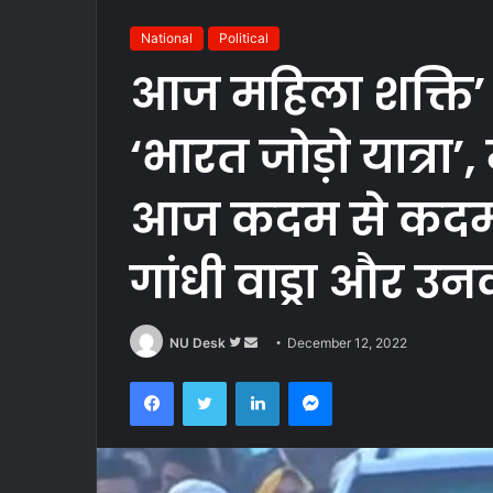
National
Political
आज महिला शक्ति’ क
‘भारत जोड़ो यात्रा’,
आज कदम से कदम म
गांधी वाड्रा और उन
Follow
Send
NU Desk
December 12, 2022
on
an
Facebook
Twitter
LinkedIn
Messenger
Twitter
email