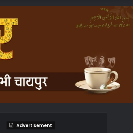
In
Article
Advertisement