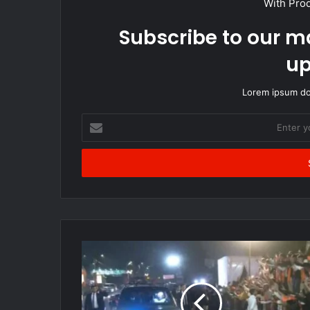
With Pro
Subscribe to our ma
up
Lorem ipsum dol
Enter
your
Email
address