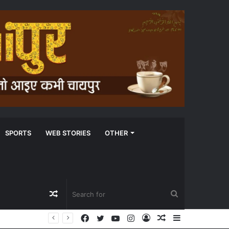
SPORTS
WEB STORIES
OTHER
Random
Search
Facebook
Twitter
YouTube
Instagram
Log
Random
Sidebar
Article
for