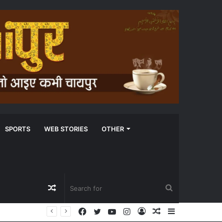
SPORTS
WEB STORIES
OTHER
Random
Search
Facebook
Twitter
YouTube
Instagram
Log
Random
Sidebar
Article
for