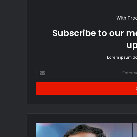
With Pro
Subscribe to our ma
up
Lorem ipsum dol
Enter
your
Email
address