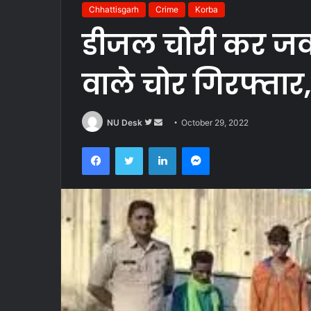
Chhattisgarh
Crime
Korba
डीजल चोरी कर जव
वाले चोर गिरफ्तार
Follow
Send
NU Desk
October 29, 2022
on
an
Facebook
Twitter
LinkedIn
Messenger
Twitter
email