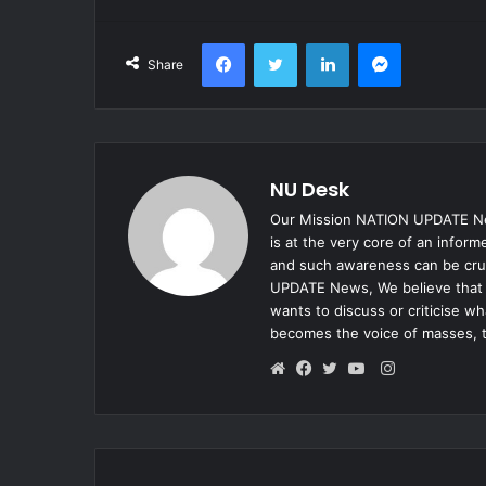
Facebook
Twitter
LinkedIn
Messenger
Share
NU Desk
Our Mission NATION UPDATE New
is at the very core of an infor
and such awareness can be cruc
UPDATE News, We believe that e
wants to discuss or criticise w
becomes the voice of masses, 
Instagram
Website
Facebook
Twitter
YouTube