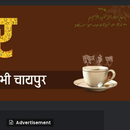
In
Article
Advertisement