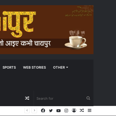
SPORTS
WEB STORIES
OTHER
Random
Search
Facebook
Twitter
YouTube
Instagram
Log
Random
Sidebar
Article
for