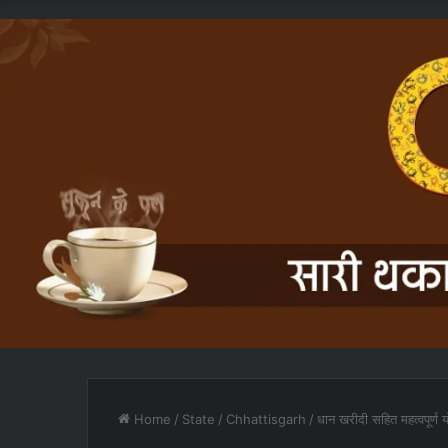
Home
/
State
/
Chhattisgarh
/
धान खरीदी सहित महत्वपूर्ण 