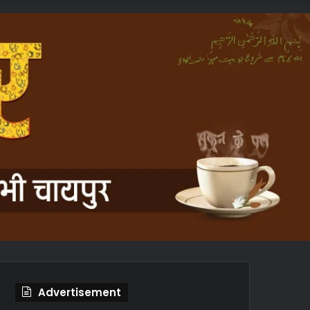
In
Article
Advertisement