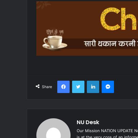
Facebook
Twitter
LinkedIn
Messenger
Share
NU Desk
Our Mission NATION UPDATE New
is at the very core of an infor