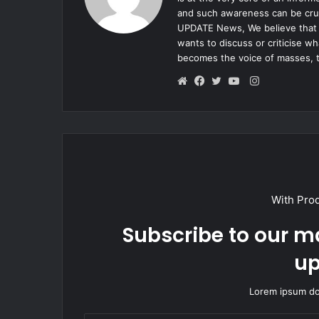
and such awareness can be cruc
UPDATE News, We believe that e
wants to discuss or criticise w
becomes the voice of masses, 
Instagram
Website
Facebook
Twitter
YouTube
With Pro
Subscribe to our ma
up
Lorem ipsum dol