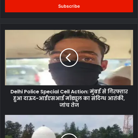
address
Delhi
Police
Special
Cell
Action:
मुंबई
से
गिरफ्तार
हुआ
Delhi Police Special Cell Action: मुंबई से गिरफ्तार
दाऊद-
आईएसआई
हुआ दाऊद-आईएसआई मॉड्यूल का संदिग्ध आतंकी,
मॉड्यूल
जांच तेज
का
संदिग्ध
Japan
आतंकी,
Mosque
जांच
Controversy:
तेज
अवैध