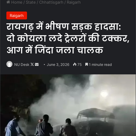
Home
/
State
/
Chhattisgarh
/
Raigarh
Raigarh
रायगढ़ में भीषण सड़क हादसा:
दो कोयला लदे ट्रेलरों की टक्कर,
आग में जिंदा जला चालक
Follow
Send
NU Desk
June 3, 2026
75
1 minute read
on
an
X
email