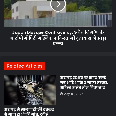
निर्माण
के
आरोपों
में
घिरी
Japan Mosque Controversy: अवैध निर्माण के
मस्जिद,
पाकिस्तानी
आरोपों में घिरी मस्जिद, पाकिस्तानी दूतावास ने झाड़ा
दूतावास
पल्ला
ने
झाड़ा
पल्ला
Related Articles
रायगढ़ स्टेशन के बाहर पकड़े
गए ओडिशा के 3 गांजा तस्कर,
महिला समेत तीन गिरफ्तार
May 10, 2026
रायगढ़ में मालगाड़ी की टक्कर
से मादा हाथी की मौत, दर्द से