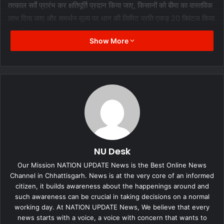
तत्काल सर्वे प्रारंभ कर क्षतिपूर्ति प्रदान किया जाए, किसानों को बीमा का वास्तविक
लाभ दिया जाए और समर्थन मूल्य पर धान की लिमिट प्रति एकड़ 20 क्विंटल किया
जाए है ।
Show More
सांसद सोनी का कहना है कि धान खरीदी के पहले सरकार को सारी व्यवस्था दुरुस्त
कर लेनी चाहिए वरना बाद में वे हर खामियों का ठिकरा केंद्र सरकार पर फोड़ते है ।
इस पर केबिनेट मंत्री रविंद्र चौबे ने कहा कि हमारे शासनकाल में किसान खुश हैं
एक नवंबर से हम एक करोड़ मीट्रिक टन धान की खरीदी शुरू कर रहे हैं ।
किसानों को किसी प्रकार की कोई तकलीफ नहीं है। केवल भारतीय जनता पार्टी को
दिक्कत हो रही है ।
NU Desk
Our Mission NATION UPDATE News is the Best Online News
Channel in Chhattisgarh. News is at the very core of an informed
citizen, it builds awareness about the happenings around and
such awareness can be crucial in taking decisions on a normal
working day. At NATION UPDATE News, We believe that every
news starts with a voice, a voice with concern that wants to