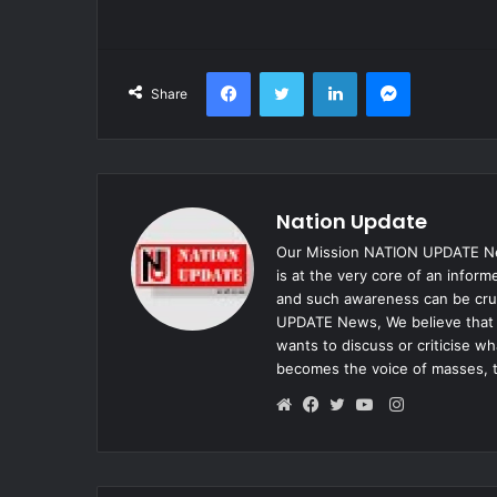
Facebook
Twitter
LinkedIn
Messenger
Share
Nation Update
Our Mission NATION UPDATE New
is at the very core of an infor
and such awareness can be cruc
UPDATE News, We believe that e
wants to discuss or criticise w
becomes the voice of masses, 
Instagram
Website
Facebook
Twitter
YouTube