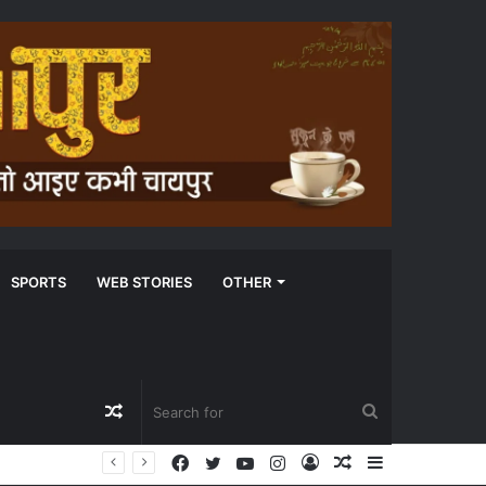
SPORTS
WEB STORIES
OTHER
Random
Search
Facebook
Twitter
YouTube
Instagram
Log
Random
Sidebar
Article
for