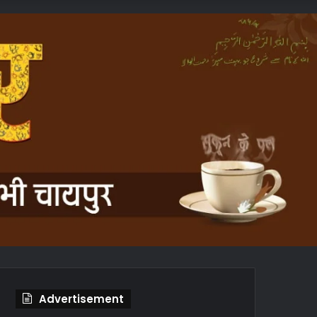
In
Article
Advertisement