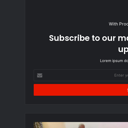
With Pro
Subscribe to our ma
up
Lorem ipsum dol
Enter
your
Email
address