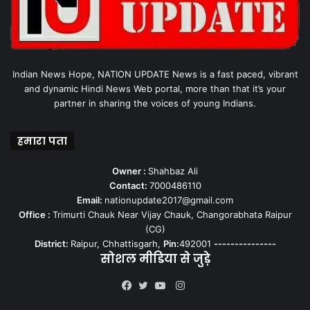
Indian News Hope, NATION UPDATE News is a fast paced, vibrant
and dynamic Hindi News Web portal, more than that it’s your
partner in sharing the voices of young Indians.
हमारा पता
Owner :
Shahbaz Ali
Contact:
7000486110
Email:
nationupdate2017@gmail.com
Office :
Trimurti Chauk Near Vijay Chauk, Changorabhata Raipur
(CG)
District:
Raipur, Chhattisgarh,
Pin:
492001
---------------
सोशल मीडिया से जुड़े
Instagram
Facebook
Twitter
YouTube