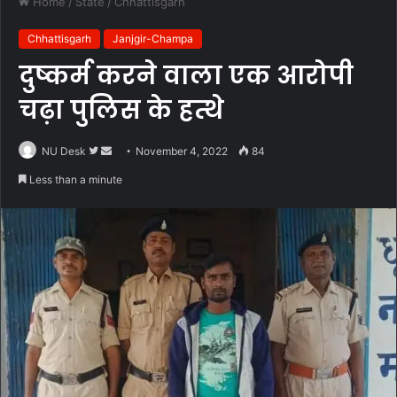
Home
/
State
/
Chhattisgarh
Chhattisgarh
Janjgir-Champa
दुष्कर्म करने वाला एक आरोपी
चढ़ा पुलिस के हत्थे
Follow
Send
NU Desk
November 4, 2022
84
on
an
Less than a minute
Twitter
email