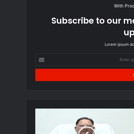
With Pro
Subscribe to our ma
up
Lorem ipsum dol
Enter
your
Email
address