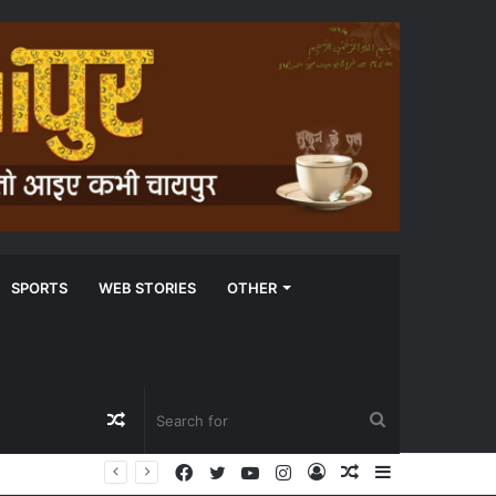
SPORTS
WEB STORIES
OTHER
Random
Search
Facebook
Twitter
YouTube
Instagram
Log
Random
Sidebar
Article
for