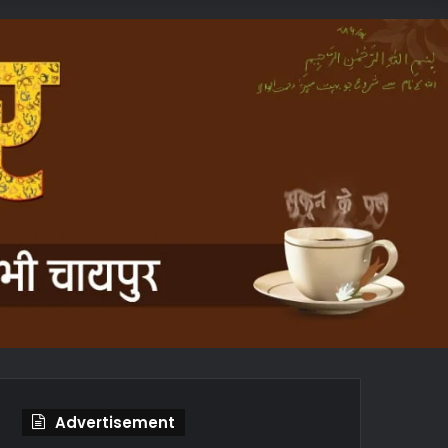
In
Article
Advertisement