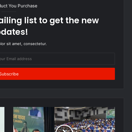
duct You Purchase
iling list to get the new
dates!
or sit amet, consectetur.