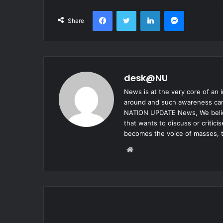
Facebook
Twitter
LinkedIn
Messenger
Share
desk@NU
News is at the very core of an 
around and such awareness can 
NATION UPDATE News, We believe
that wants to discuss or critic
becomes the voice of masses, 
Website