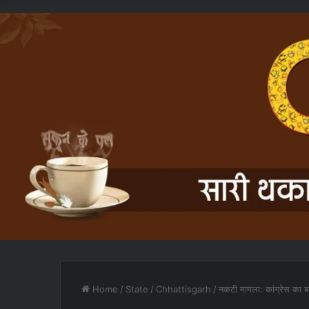
Home
/
State
/
Chhattisgarh
/
नकटी मामला: कांग्रेस का ब