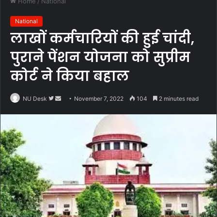
Home
/
National
National
लाखों कर्मचारियों की हुई चांदी,
पुराने पेंशन योजना को सुप्रीम
कोर्ट ने किया बहाल
Follow
Send
NU Desk
November 7, 2022
104
2 minutes read
on
an
Twitter
email