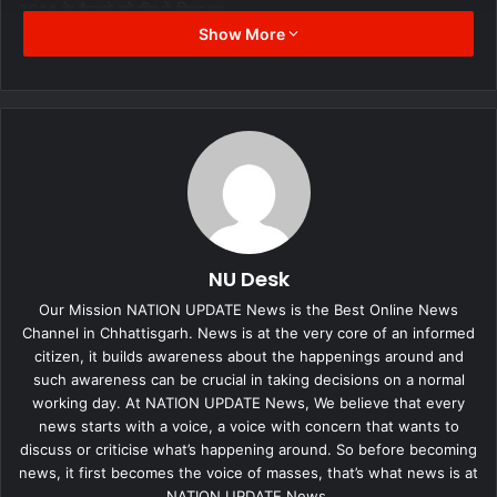
2014 के फैसले को पीठ ने किया रद्द
Show More
प्रधान न्यायाधीश यूयू ललित, न्यायमूर्ति अनिरुद्ध बोस और न्यायमूर्ति सुधांशु धूलिया
की पीठ ने कहा कि जिन कर्मचारियों ने पेंशन योजना में शामिल होने के विकल्प का
इस्तेमाल नहीं किया है, उन्हें छह महीने के भीतर ऐसा करना होगा। पीठ ने कहा कि
पात्र कर्मचारी जो अंतिम तारीख तक योजना में शामिल नहीं हो सके, उन्हें एक
अतिरिक्त मौका दिया जाना चाहिए। क्योंकि केरल, राजस्थान और दिल्ली के उच्च
न्यायालयों द्वारा पारित फैसलों में इस मुद्दे पर स्पष्टता का अभाव था। पीठ ने 2014
की योजना में इस शर्त को अमान्य करार दिया कि कर्मचारियों को 15,000 रुपये से
अधिक के वेतन पर 1.16 प्रतिशत का अतिरिक्त योगदान देना होगा। हालांकि,
NU Desk
अदालत ने कहा कि फैसले के इस हिस्से को छह महीने के लिए निलंबित रखा जाएगा
Our Mission NATION UPDATE News is the Best Online News
ताकि अधिकारी कोष एकत्र कर सकें। कर्मचारी भविष्य निधि संगठन और केंद्र ने
Channel in Chhattisgarh. News is at the very core of an informed
केरल, राजस्थान और दिल्ली के उच्च न्यायालयों के उस फैसले को चुनौती दी थी,
citizen, it builds awareness about the happenings around and
such awareness can be crucial in taking decisions on a normal
जिसमें 2014 की योजना को रद्द कर दिया गया था।
working day. At NATION UPDATE News, We believe that every
news starts with a voice, a voice with concern that wants to
क्या खासियत है पुराने पेंशन योजना की?
discuss or criticise what’s happening around. So before becoming
news, it first becomes the voice of masses, that’s what news is at
NATION UPDATE News.