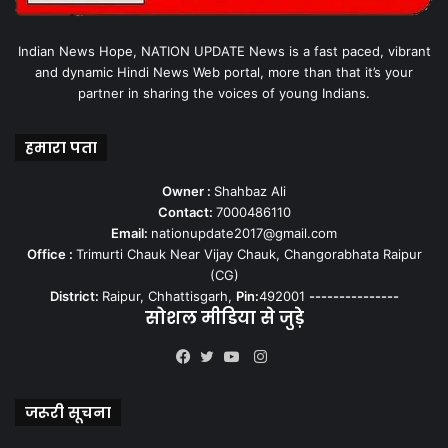
Indian News Hope, NATION UPDATE News is a fast paced, vibrant
and dynamic Hindi News Web portal, more than that it’s your
partner in sharing the voices of young Indians.
हमारा पता
Owner :
Shahbaz Ali
Contact:
7000486110
Email:
nationupdate2017@gmail.com
Office :
Trimurti Chauk Near Vijay Chauk, Changorabhata Raipur
(CG)
District:
Raipur, Chhattisgarh,
Pin:
492001
---------------
सोशल मीडिया से जुड़े
Instagram
Facebook
Twitter
YouTube
जरूरी सूचना