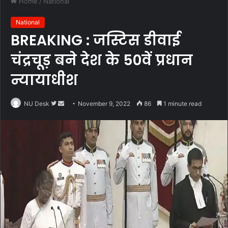
Home
/
National
National
BREAKING : जस्टिस डीवाई
चंद्रचूड़ बने देश के 50वें प्रधान
न्यायाधीश
Follow
Send
NU Desk
November 9, 2022
86
1 minute read
on
an
Twitter
email