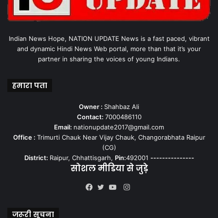
Indian News Hope, NATION UPDATE News is a fast paced, vibrant
and dynamic Hindi News Web portal, more than that it’s your
partner in sharing the voices of young Indians.
हमारा पता
Owner :
Shahbaz Ali
Contact:
7000486110
Email:
nationupdate2017@gmail.com
Office :
Trimurti Chauk Near Vijay Chauk, Changorabhata Raipur
(CG)
District:
Raipur, Chhattisgarh,
Pin:
492001
---------------
सोशल मीडिया से जुड़े
Instagram
Facebook
Twitter
YouTube
जरूरी सूचना