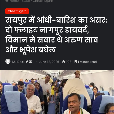
Home
/
State
/
Chhattisgarh
Chhattisgarh
रायपुर में आंधी-बारिश का असर:
दो फ्लाइट नागपुर डायवर्ट,
विमान में सवार थे अरुण साव
और भूपेश बघेल
Follow
Send
NU Desk
June 12, 2026
103
1 minute read
on
an
Twitter
email