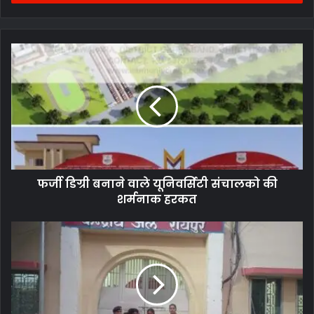
फर्जी
डिग्री
बनाने
वाले
यूनिवर्सिटी
संचालको
की
शर्मनाक
हरकत
फर्जी डिग्री बनाने वाले यूनिवर्सिटी संचालको की
शर्मनाक हरकत
BREAKING
:
राजधानी
में
उठाईगिरी
करने