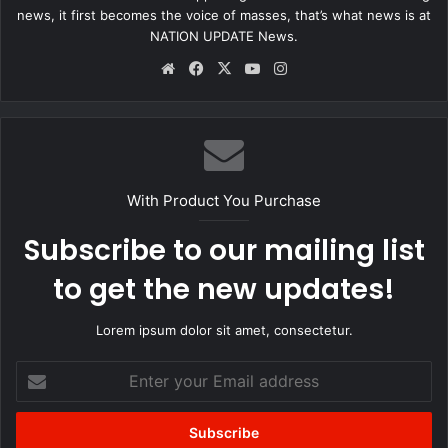
विघ्न-बाधाएं टलती हैं और घर-समाज में खुशहाली आती है
news, it first becomes the voice of masses, that’s what news is at
NATION UPDATE News.
Website
Facebook
X
YouTube
Instagram
With Product You Purchase
Subscribe to our mailing list
to get the new updates!
Lorem ipsum dolor sit amet, consectetur.
Enter
your
Email
address