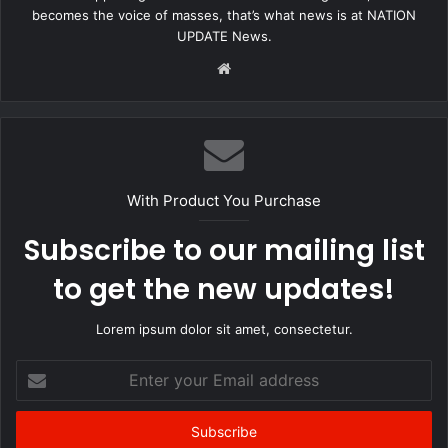
becomes the voice of masses, that’s what news is at NATION
उन्होंने कहा कि प्रधानमंत्री नरेंद्र मोदी के नेतृत्व में पूरी दुनिया के अतिथि भारत
UPDATE News.
आते हैं और सहजता से सारे कार्यक्रम संपन्न होते हैं। इसलिए अच्छे कामों के
Website
संकल्प के लिए हम कुशाभाऊ ठाकरे सभागार के पास भी कंवेंशन सेंटर बना रहे हैं।
इसमें 5 हजार लोगों के बैठने की क्षमता होगी। जबकि, सतगढ़ी का कंवेंशन सेंटर 10
से 15 हजार लोगों की बैठक क्षमता वाला होगा। आज मुझे इस बात की प्रसन्नता है
कि पूरे देश में मध्यप्रदेश वो स्थान है, जहां बेरोजगारी की दर सबसे कम है। प्रदेश
हर क्षेत्र में आगे बढ़ रहा है।
With Product You Purchase
Subscribe to our mailing list
to get the new updates!
Lorem ipsum dolor sit amet, consectetur.
Enter
your
Email
address