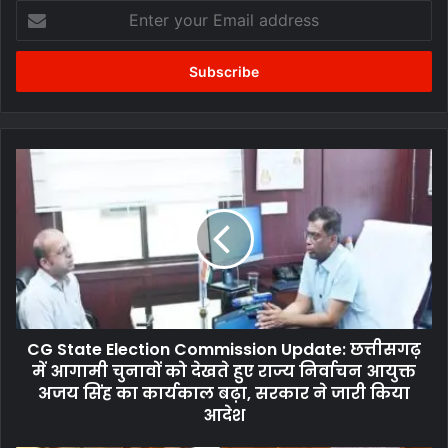
Enter
के अन्य विभागों के सुस्त अफसरों में भी हड़कंप मच गया है।
your
Email
address
CG
State
Election
Commission
Update:
छत्तीसगढ़
में
आगामी
चुनावों
CG State Election Commission Update: छत्तीसगढ़
को
देखते
में आगामी चुनावों को देखते हुए राज्य निर्वाचन आयुक्त
हुए
अजय सिंह का कार्यकाल बढ़ा, सरकार ने जारी किया
राज्य
आदेश
निर्वाचन