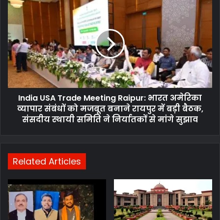
आयुक्त
India
अजय
USA
सिंह
Trade
का
Meeting
कार्यकाल
Raipur:
बढ़ा,
भारत
सरकार
अमेरिका
ने
व्यापार
जारी
संबंधों
किया
India USA Trade Meeting Raipur: भारत अमेरिका
को
आदेश
मजबूत
व्यापार संबंधों को मजबूत बनाने रायपुर में बड़ी बैठक,
बनाने
संसदीय स्थायी समिति ने निर्यातकों से मांगे सुझाव
रायपुर
में
बड़ी
बैठक,
Related Articles
संसदीय
स्थायी
समिति
ने
निर्यातकों