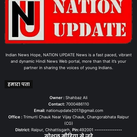
Indian News Hope, NATION UPDATE News is a fast paced, vibrant
and dynamic Hindi News Web portal, more than that it’s your
partner in sharing the voices of young Indians.
हमारा पता
Owner :
Shahbaz Ali
Contact:
7000486110
Email:
nationupdate2017@gmail.com
Office :
Trimurti Chauk Near Vijay Chauk, Changorabhata Raipur
(CG)
District:
Raipur, Chhattisgarh,
Pin:
492001
---------------
सोशल मीडिया से जुड़े