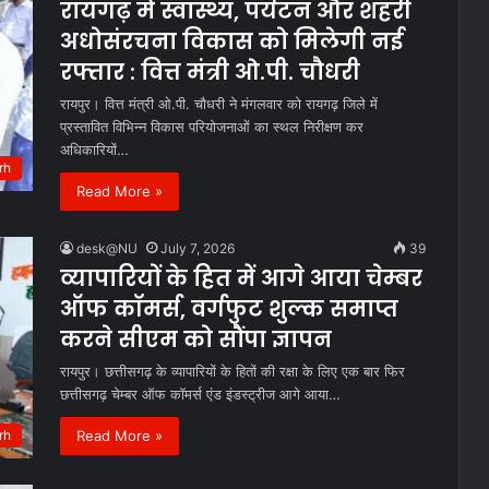
रायगढ़ में स्वास्थ्य, पर्यटन और शहरी
अधोसंरचना विकास को मिलेगी नई
रफ्तार : वित्त मंत्री ओ.पी. चौधरी
रायपुर। वित्त मंत्री ओ.पी. चौधरी ने मंगलवार को रायगढ़ जिले में
प्रस्तावित विभिन्न विकास परियोजनाओं का स्थल निरीक्षण कर
अधिकारियों…
rh
Read More »
desk@NU
July 7, 2026
39
व्यापारियों के हित में आगे आया चेम्बर
ऑफ कॉमर्स, वर्गफुट शुल्क समाप्त
करने सीएम को सौंपा ज्ञापन
रायपुर। छत्तीसगढ़ के व्यापारियों के हितों की रक्षा के लिए एक बार फिर
छत्तीसगढ़ चेम्बर ऑफ कॉमर्स एंड इंडस्ट्रीज आगे आया…
Read More »
rh