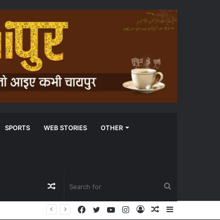
SPORTS
WEB STORIES
OTHER
Random
Search
Facebook
Twitter
YouTube
Instagram
Log
Random
Sidebar
Article
for