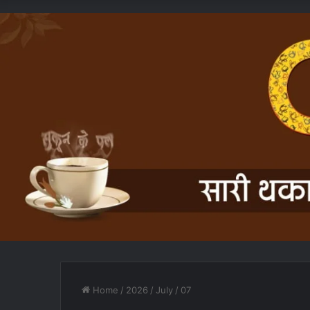
Home
/
2026
/
July
/
07