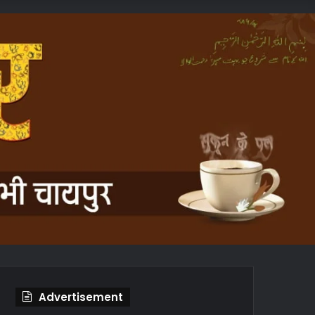
In
Article
Advertisement