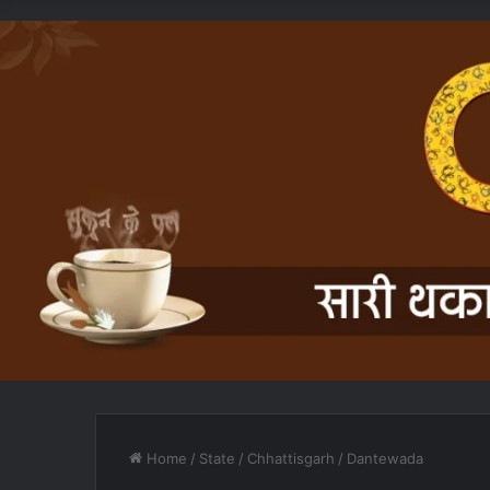
Home
/
State
/
Chhattisgarh
/
Dantewada