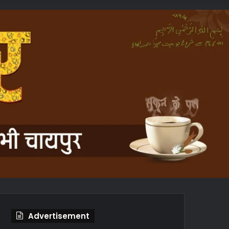
In
Article
Advertisement