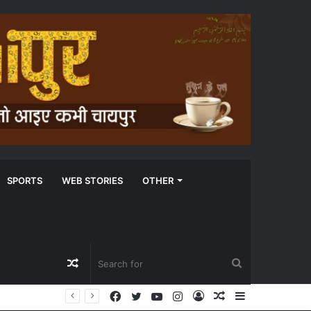
SPORTS
WEB STORIES
OTHER
Random
Search
Facebook
Twitter
YouTube
Instagram
Log
Random
Sidebar
Article
for