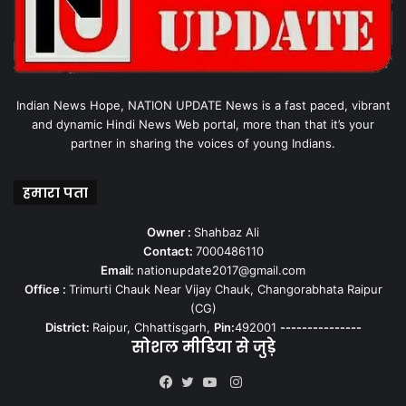
Indian News Hope, NATION UPDATE News is a fast paced, vibrant
and dynamic Hindi News Web portal, more than that it’s your
partner in sharing the voices of young Indians.
हमारा पता
Owner :
Shahbaz Ali
Contact:
7000486110
Email:
nationupdate2017@gmail.com
Office :
Trimurti Chauk Near Vijay Chauk, Changorabhata Raipur
(CG)
District:
Raipur, Chhattisgarh,
Pin:
492001
---------------
सोशल मीडिया से जुड़े
Instagram
Facebook
Twitter
YouTube