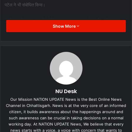
पटेल ने भी संबोधित किया।
कार्यक्रम में प्रमुख रूप से पूर्व विधायक नंदकुमार साहू,पूर्व महापौर अम्बिका यदु,
Show More
महामंत्री ओंकार बैस, रमेश सिंह ठाकुर,कार्यक्रम प्रभारी श्यामा चक्रवर्ती, खेम
सेन, राजकुमार राठी, संजय तिवारी, अकबर अली, महिला मोर्चा अध्यक्ष सीमा साहू,
मिनी पांडे, प्रकाश बजाज, लीलाधर चंद्राकर, रविंद्र सिंह ठाकुर, विक्रम ठाकुर,
होरीलाल देवांगन, जितेंद्र धुरंधर, जितेंद्र गोलछा, विलास सुतार, योगेश साहू,
टीकाराम साहू, मेघुराम साहू उपस्थित हुए। कार्यक्रम का संचालन राजकुमार राठी व
आभार प्रदर्शन खेम सेन ने किया।
NU Desk
Our Mission NATION UPDATE News is the Best Online News
Channel in Chhattisgarh. News is at the very core of an informed
citizen, it builds awareness about the happenings around and
such awareness can be crucial in taking decisions on a normal
working day. At NATION UPDATE News, We believe that every
news starts with a voice, a voice with concern that wants to