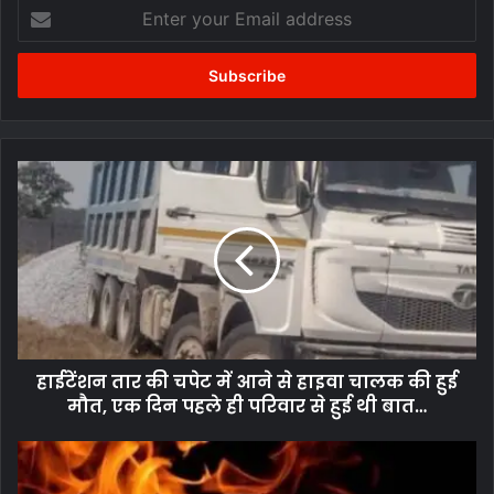
Enter
your
Email
address
हाईटेंशन
तार
की
चपेट
में
आने
से
हाइवा
चालक
हाईटेंशन तार की चपेट में आने से हाइवा चालक की हुई
की
हुई
मौत, एक दिन पहले ही परिवार से हुई थी बात…
मौत,
एक
डेली
दिन
नीड्स