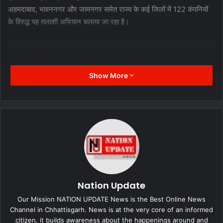
अहमदाबाद, भावननगर और जामनगर समेत राज्य के कई जिलों में 122 कंपनियों
के विरुद्ध यह तलाशी अभियान चलाया जा रहा है।
Show More
Gujarat ATS, in a joint operation
with GST, carried out raids at 150
locations in districts like Surat,
Ahmedabad, Jamnagar, Bharuch,
and Bhavnagar. Investigations
were being carried out over tax
Nation Update
evasion and money trail on
Our Mission NATION UPDATE News is the Best Online News
international routes: Sources
Channel in Chhattisgarh. News is at the very core of an informed
citizen, it builds awareness about the happenings around and