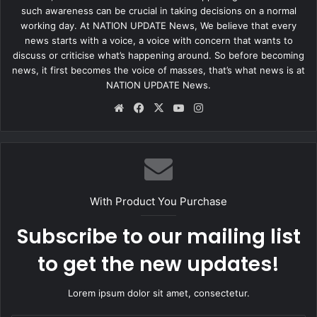
such awareness can be crucial in taking decisions on a normal
— ANI (@ANI)
November 12, 2022
working day. At NATION UPDATE News, We believe that every
news starts with a voice, a voice with concern that wants to
discuss or criticise what’s happening around. So before becoming
सूत्रों ने बताया कि अधिकारी इस सिलसिले में करीब 74 संदिग्धों से पूछताछ कर
news, it first becomes the voice of masses, that’s what news is at
रहे हैं और इस अभियान से बड़े पैमाने पर कर संबंधी अपराधों के खुलासे की संभावना
NATION UPDATE News.
है. सूत्रों ने बताया कि हाल ही में राज्य में इनपुट टैक्स क्रेडिट (ITC) फर्जीवाड़ा
Website
Facebook
X
YouTube
Instagram
करने के लिए फर्जी बिल जारी करने के कई मामले सामने आये हैं. इससे पहले
गुरुवार को एटीएस ने दिल्ली से एक अफगान नागरिक को गिरफ्तार किया था.
जिसके पास से नशीले पदार्थ मिले थे।
With Product You Purchase
Subscribe to our mailing list
to get the new updates!
Lorem ipsum dolor sit amet, consectetur.