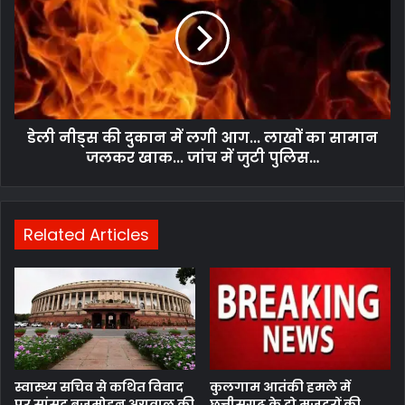
पहले
की
ही
दुकान
परिवार
में
से
लगी
हुई
आग...
थी
लाखों
बात…
का
डेली नीड्स की दुकान में लगी आग... लाखों का सामान
सामान
जलकर
जलकर खाक... जांच में जुटी पुलिस…
खाक...
जांच
में
जुटी
Related Articles
पुलिस…
स्वास्थ्य सचिव से कथित विवाद
कुलगाम आतंकी हमले में
पर सांसद बृजमोहन अग्रवाल की
छत्तीसगढ़ के दो मजदूरों की