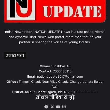
Indian News Hope, NATION UPDATE News is a fast paced, vibrant
and dynamic Hindi News Web portal, more than that it’s your
partner in sharing the voices of young Indians.
हमारा पता
Owner :
Shahbaz Ali
Contact:
7000486110
Email:
nationupdate2017@gmail.com
Office :
Trimurti Chauk Near Vijay Chauk, Changorabhata Raipur
(CG)
District:
Raipur, Chhattisgarh,
Pin:
492001
---------------
सोशल मीडिया से जुड़े
Facebook
X
YouTube
Instagram