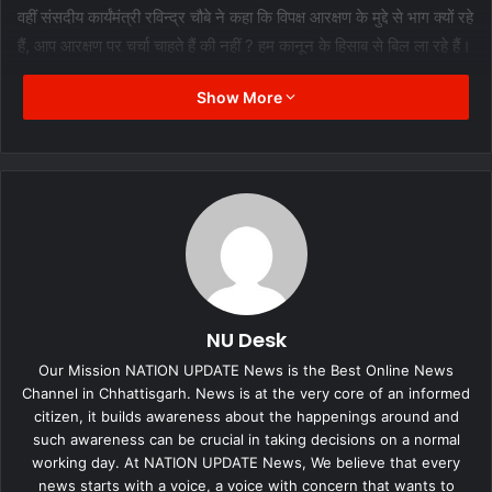
वहीं संसदीय कार्यंमंत्री रविन्द्र चौबे ने कहा कि विपक्ष आरक्षण के मुद्दे से भाग क्यों रहे
हैं, आप आरक्षण पर चर्चा चाहते हैं की नहीं ? हम कानून के हिसाब से बिल ला रहे हैं।
Show More
वहीं मंत्री शिव डहरिया ने कहा-लोकतंत्र की हत्या हुई है चर्चा होने नहीं दी जा रही
है। इस बीच सत्ता पक्ष के सदस्यों ने सदन में नारेबाजी की, आरक्षण बिल पारित
करने को लेकर सदन में नारेबाजी की गई।
मंत्री शिवकुमार डहरिया ने कहा कि सदन में हंगामे की पूरी जानकारी विधानसभा
अध्यक्ष को दी है, लोकतंत्र की हत्या हुई है चर्चा होने नहीं दी जा रही है।
केबिनेट मंत्री शिव डहरिया ने कहा कि BJP विधायक अजय चंद्राकर, बृजमोहन
अग्रवाल ने धक्का दिया है, BJP विधायकों ने SC विधायक को धक्का दिया है,
NU Desk
घटना की शिकायत विधानसभा अध्यक्ष से किया हूं। BJP के दोनों विधायकों पर
Our Mission NATION UPDATE News is the Best Online News
सख्त कार्रवाई की जाए।
Channel in Chhattisgarh. News is at the very core of an informed
citizen, it builds awareness about the happenings around and
such awareness can be crucial in taking decisions on a normal
working day. At NATION UPDATE News, We believe that every
news starts with a voice, a voice with concern that wants to