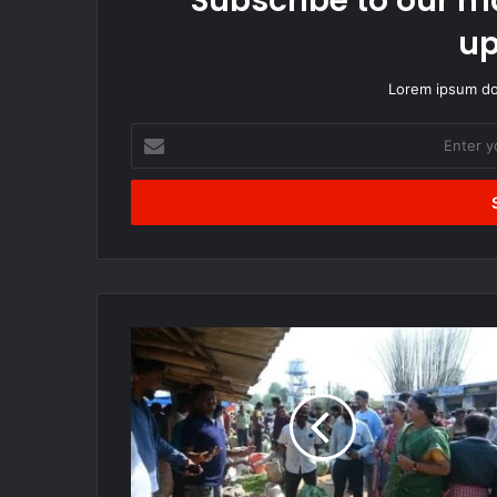
Subscribe to our ma
up
Lorem ipsum dol
Enter
your
Email
address
सूरजपुर:
मंत्री
लक्ष्मी
राजवाड़े
का
बाजार
में