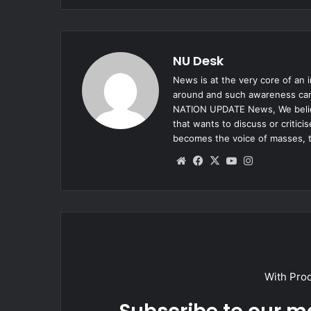
NU Desk
News is at the very core of an 
around and such awareness can 
NATION UPDATE News, We believe
that wants to discuss or critic
becomes the voice of masses, 
Website
Facebook
X
YouTube
Instagram
With Pro