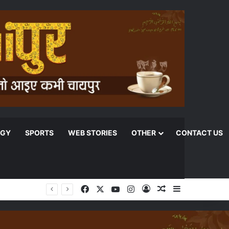
OGY
SPORTS
WEB STORIES
OTHER
CONTACT US
Facebook
X
YouTube
Instagram
Log In
Random Article
Sidebar