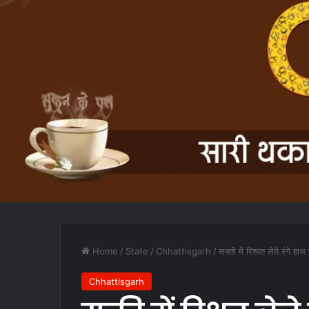
Home
/
State
/
Chhattisgarh
/
सक्ती में रिश्वत लेते रंगे 
Chhattisgarh