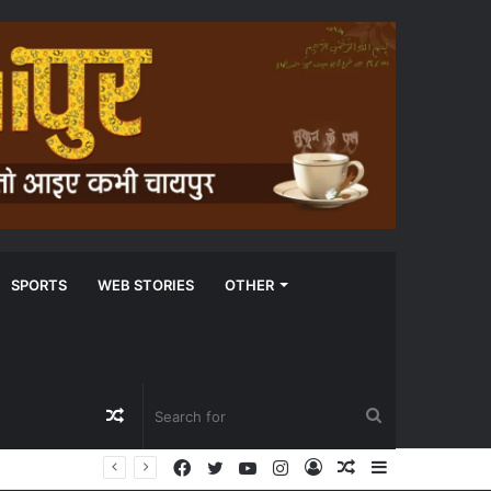
SPORTS
WEB STORIES
OTHER
Random
Search
Facebook
Twitter
YouTube
Instagram
Log
Random
Sidebar
Article
for