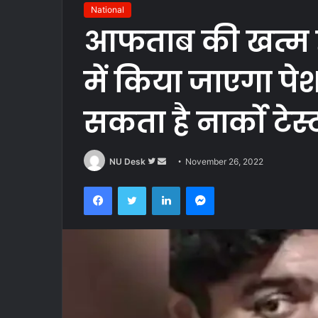
National
आफताब की खत्म हुई
में किया जाएगा पेश
सकता है नार्को टेस
Follow
Send
NU Desk
November 26, 2022
on
an
Facebook
Twitter
LinkedIn
Messenger
Twitter
email