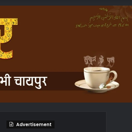
In
Article
Advertisement