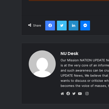
Facebook
Twitter
LinkedIn
Messenger
Share
NU Desk
Our Mission NATION UPDATE New
is at the very core of an infor
and such awareness can be cruc
UPDATE News, We believe that e
wants to discuss or criticise w
becomes the voice of masses, 
Instagram
Website
Facebook
Twitter
YouTube