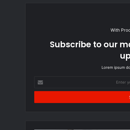
With Pro
Subscribe to our ma
up
Lorem ipsum dol
Enter
your
Email
address