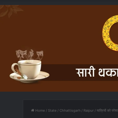
Home
/
State
/
Chhattisgarh
/
Raipur
/
यात्रियों को परे