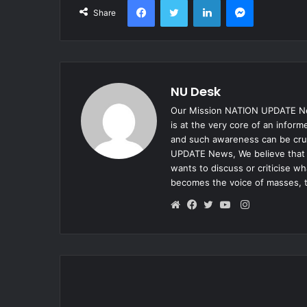
Share
NU Desk
Our Mission NATION UPDATE New
is at the very core of an infor
and such awareness can be cruc
UPDATE News, We believe that e
wants to discuss or criticise w
becomes the voice of masses, 
Instagram
Website
Facebook
Twitter
YouTube