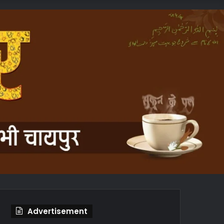
In
Article
Advertisement