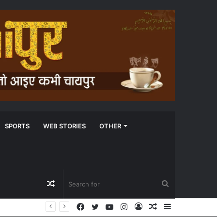
SPORTS
WEB STORIES
OTHER
Random
Search
Facebook
Twitter
YouTube
Instagram
Log
Random
Sidebar
Article
for