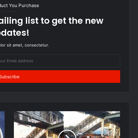
duct You Purchase
iling list to get the new
dates!
or sit amet, consectetur.