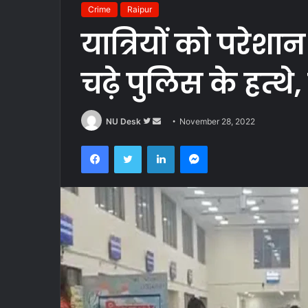
Crime
Raipur
यात्रियों को परेश
चढ़े पुलिस के हत्थ
Follow
Send
NU Desk
November 28, 2022
on
an
Facebook
Twitter
LinkedIn
Messenger
Twitter
email