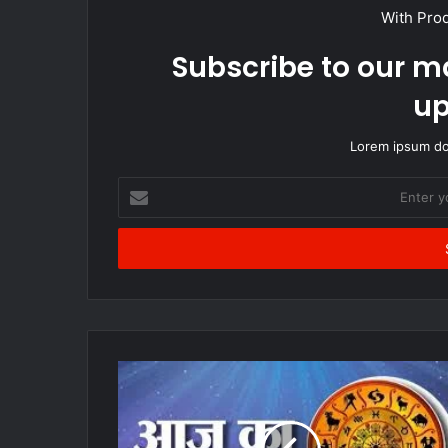
With Pro
Subscribe to our ma
up
Lorem ipsum dol
Enter
your
Email
address