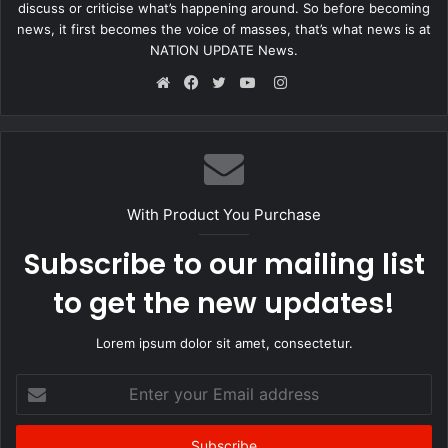
पुलिस ने मामला दर्ज कर लिया है और आगे की कार्रवाई की जा रही है।
discuss or criticise what’s happening around. So before becoming
news, it first becomes the voice of masses, that’s what news is at
NATION UPDATE News.
Instagram
Website
Facebook
Twitter
YouTube
With Product You Purchase
Subscribe to our mailing list
to get the new updates!
Lorem ipsum dolor sit amet, consectetur.
Enter
your
Email
address