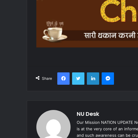
Facebook
Twitter
LinkedIn
Messenger
Share
NU Desk
Our Mission NATION UPDATE New
is at the very core of an infor
and such awareness can be cruc