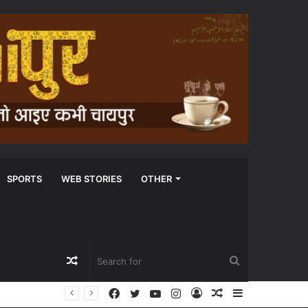
SPORTS
WEB STORIES
OTHER
Random
Search
Facebook
Twitter
YouTube
Instagram
Log
Random
Sidebar
Article
for