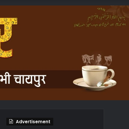
In
Article
Advertisement