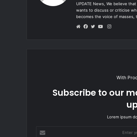
UPDATE News, We believe that e
wants to discuss or criticise w
becomes the voice of masses, 
Instagram
Website
Facebook
Twitter
YouTube
With Pro
Subscribe to our ma
up
Lorem ipsum dol
Enter
your