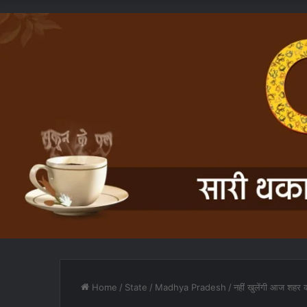
Home
/
State
/
Madhya Pradesh
/
नहीं खुलेंगी आज शहर क