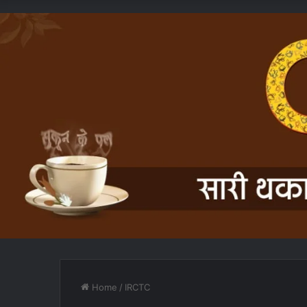
Home
/
IRCTC