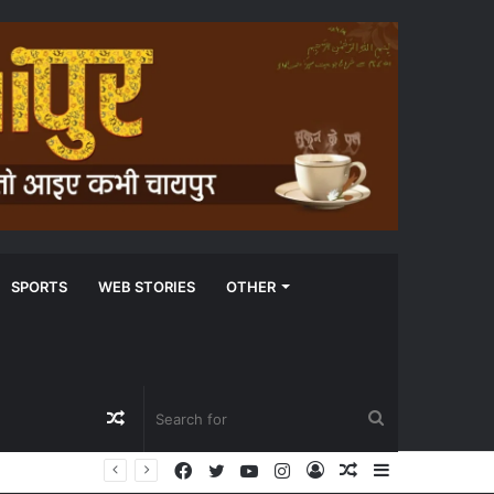
SPORTS
WEB STORIES
OTHER
Random
Search
Facebook
Twitter
YouTube
Instagram
Log
Random
Sidebar
Article
for