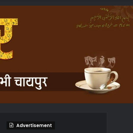
In
Article
Advertisement