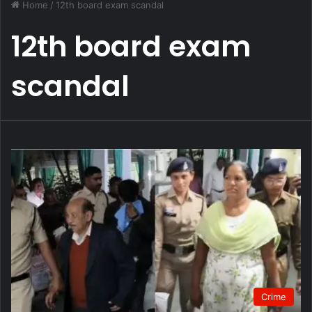
Home
/
12th board exam scandal
12th board exam
scandal
Crime