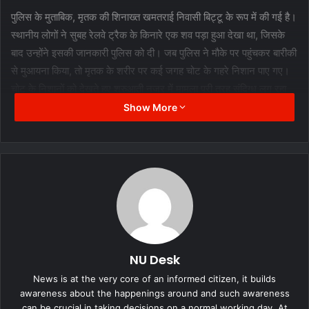
पुलिस के मुताबिक, मृतक की शिनाख्त खमतराई निवासी बिट्टू के रूप में की गई है।
स्थानीय लोगों ने सुबह रेलवे ट्रैक के किनारे एक शव पड़ा हुआ देखा था, जिसके
बाद उन्होंने इसकी जानकारी पुलिस को दी। जब पुलिस ने मौके पर पहुंचकर बारीकी
से मुआयना किया, तो मृतक के शरीर पर कई जगह चोट के गहरे निशान पाए गए।
चोट के निशानों को देखते हुए शुरुआती नजर में मामला पूरी तरह संदिग्ध लग रहा
है। (Suspicious Death Case Raipur)
Show More
गंज इलाके में दो दिनों के भीतर दूसरी
लाश, दहशत का माहौल
इस घटना ने गंज इलाके के लोगों को डरा दिया है, क्योंकि पिछले दो दिनों के भीतर
यहां लाश मिलने की यह दूसरी वारदात है। इससे पहले गंज क्षेत्र में ही भ्रमार कुमार
चटर्जी नाम के व्यक्ति का शव मिला था, जिसकी जांच अभी चल ही रही थी कि इस
दूसरे मामले ने पुलिस की चिंता बढ़ा दी है। लगातार हो रही इन घटनाओं से स्थानीय
NU Desk
निवासियों के बीच दहशत और असुरक्षा का माहौल बना हुआ है। (Ganj Police
News is at the very core of an informed citizen, it builds
Station Raipur)
awareness about the happenings around and such awareness
can be crucial in taking decisions on a normal working day. At