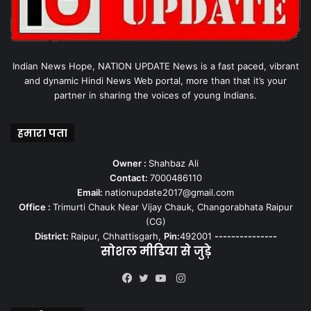
Indian News Hope, NATION UPDATE News is a fast paced, vibrant
and dynamic Hindi News Web portal, more than that it’s your
partner in sharing the voices of young Indians.
हमारा पता
Owner :
Shahbaz Ali
Contact:
7000486110
Email:
nationupdate2017@gmail.com
Office :
Trimurti Chauk Near Vijay Chauk, Changorabhata Raipur
(CG)
District:
Raipur, Chhattisgarh,
Pin:
492001
---------------
सोशल मीडिया से जुड़े
Instagram
Facebook
Twitter
YouTube