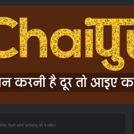
चयनित, रैफरी बनेगी छत्तीसगढ़ की ये महिला