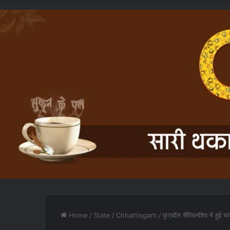
Home
/
State
/
Chhattisgarh
/
फुटबॉल चैंपियनशिप में हुई 