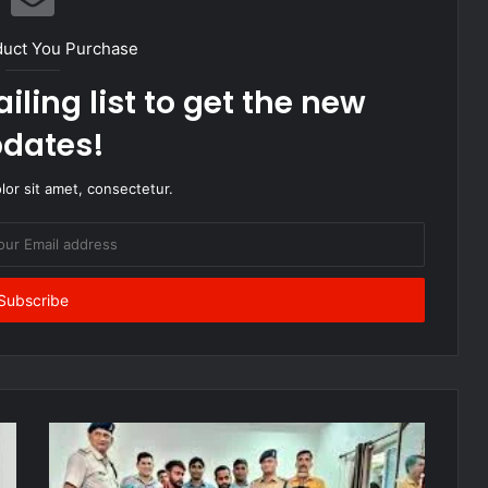
duct You Purchase
iling list to get the new
dates!
or sit amet, consectetur.