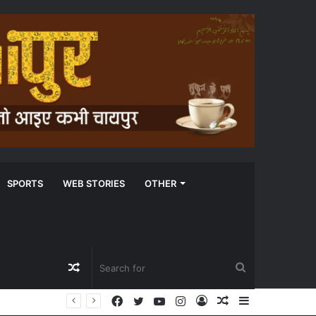
SPORTS
WEB STORIES
OTHER
Random
Search
Facebook
Twitter
YouTube
Instagram
Log
Random
Sidebar
Article
for