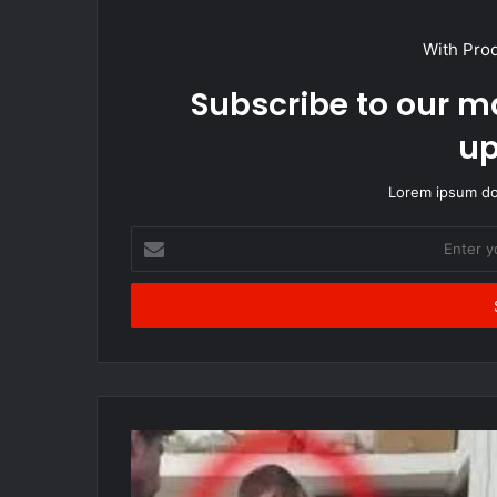
With Pro
Subscribe to our ma
up
Lorem ipsum dol
Enter
your
Email
address