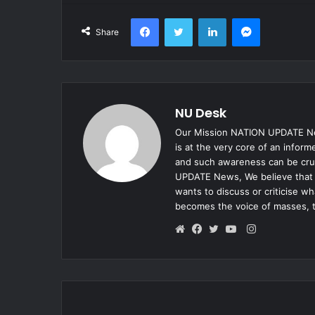
Facebook
Twitter
LinkedIn
Messenger
Share
NU Desk
Our Mission NATION UPDATE New
is at the very core of an infor
and such awareness can be cruc
UPDATE News, We believe that e
wants to discuss or criticise w
becomes the voice of masses, 
Instagram
Website
Facebook
Twitter
YouTube