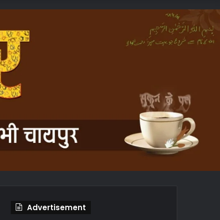
In
Article
Advertisement