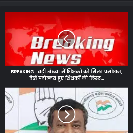
BREAKING
:
बड़ी
संख्या
में
शिक्षकों
को
मिला
प्रमोशन,
BREAKING : बड़ी संख्या में शिक्षकों को मिला प्रमोशन,
देखें
पदोन्नत
देखें पदोन्नत हुए शिक्षकों की लिस्ट…
हुए
शिक्षकों
हसदेव
की
कोल
लिस्ट…
आवंटन
के
मामले
में
भाजपा