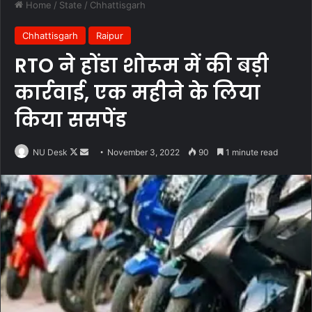
Home
/
State
/
Chhattisgarh
Chhattisgarh
Raipur
RTO ने होंडा शोरूम में की बड़ी
कार्रवाई, एक महीने के लिया
किया ससपेंड
Follow
Send
NU Desk
November 3, 2022
90
1 minute read
on
an
X
email