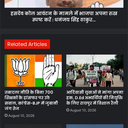
अपना
रुख
हसदेव कोल आवंटन के मामले में भाजपा अपना रुख
स्पष्ट
करें
स्पष्ट करें : धनंजय सिंह ठाकुर...
:
धनंजय
सिंह
ठाकुर...
Related Articles
तबादला नीति के बिना 700
आदिवासी युवाओं ने मांगा अपना
शिक्षकों के ट्रांसफर पर उठे
हक, D.Ed अभ्यर्थियों की नियुक्ति
सवाल, कांग्रेस-BJP में जुबानी
के लिए रायपुर में विशाल रैली
जंग तेज
August 10, 2026
August 10, 2026