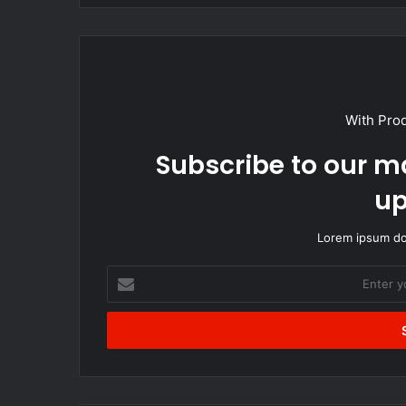
With Pro
Subscribe to our ma
up
Lorem ipsum dol
Enter
your
Email
address