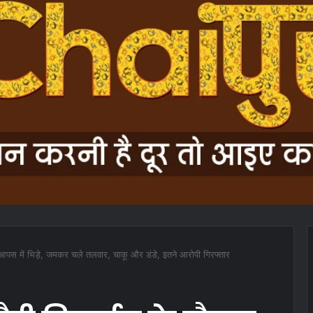
ट आपस में भिड़े, जमकर चले तलवार, चाकू और डंडे, इतने आरोपी गिरफ्तार