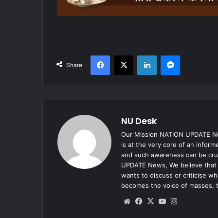
Facebook
X
LinkedIn
Messenger
Share
NU Desk
Our Mission NATION UPDATE New
is at the very core of an infor
and such awareness can be cruc
UPDATE News, We believe that e
wants to discuss or criticise w
becomes the voice of masses, 
Website
Facebook
X
YouTube
Instagram