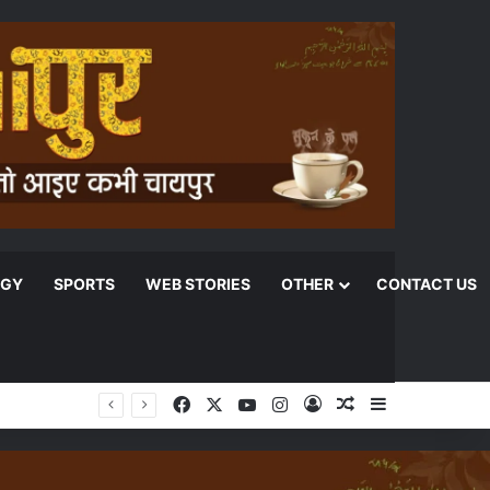
OGY
SPORTS
WEB STORIES
OTHER
CONTACT US
Facebook
X
YouTube
Instagram
Log In
Random Article
Sidebar