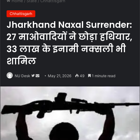
Home
/
State
/
Chhattisgarh
Chhattisgarh
Jharkhand Naxal Surrender:
27 माओवादियों ने छोड़ा हथियार,
33 लाख के इनामी नक्सली भी
शामिल
Follow
Send
NU Desk
May 21, 2026
49
1 minute read
on
an
Twitter
email