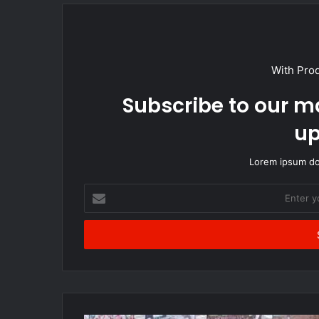
With Pro
Subscribe to our ma
up
Lorem ipsum dol
Enter
your
Email
address