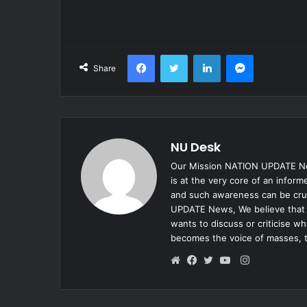
Facebook
Twitter
LinkedIn
Messenger
Share
NU Desk
Our Mission NATION UPDATE New
is at the very core of an infor
and such awareness can be cruc
UPDATE News, We believe that e
wants to discuss or criticise w
becomes the voice of masses, 
Instagram
Website
Facebook
Twitter
YouTube