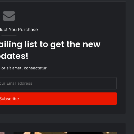
duct You Purchase
iling list to get the new
dates!
or sit amet, consectetur.