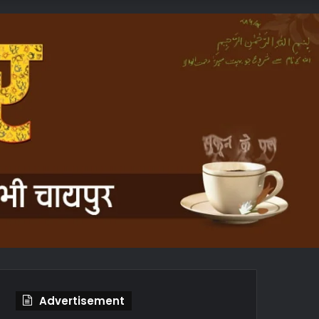
In
Article
Advertisement