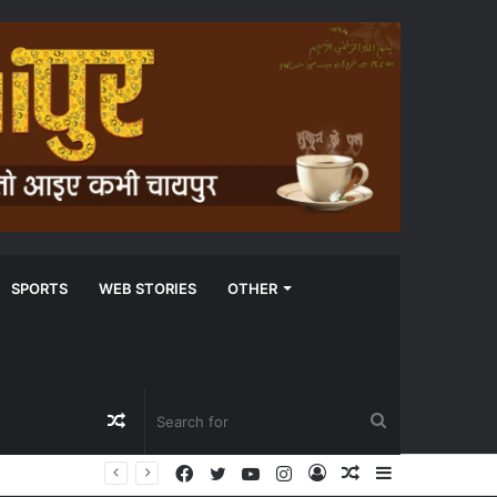
SPORTS
WEB STORIES
OTHER
Random
Search
Facebook
Twitter
YouTube
Instagram
Log
Random
Sidebar
Article
for