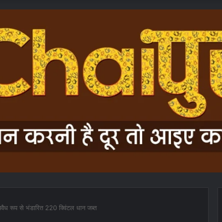
 अवैध रूप से भंडारित 220 क्विंटल धान जब्त