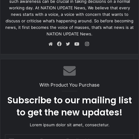
such awareness can be crucial in taking decisions on a normal
होगी. आपकी कुछ वरिष्ठ सदस्यों से मुलाकात होगी, जो आपके लिए लाभदायक
working day. At NATION UPDATE News, We believe that every
रहेगी. आप सबके हित का काम करेंगे और कुछ नवीन लक्ष्यो पर भी चल सकते हैं,
news starts with a voice, a voice with concern that wants to
जिनसे आपको लाभ होगा।
discuss or criticise what’s happening around. So before becoming
news, it first becomes the voice of masses, that’s what news is at
NATION UPDATE News.
कर्क राशि...
Instagram
Website
Facebook
Twitter
YouTube
कर्क राशि के जातकों को आज के दिन लेन-देन के मामले में पूरा फोकस बनाए
रखना होगा, नही तो समस्या हो सकती है. आपको किसी काम के लिए विदेश की
यात्रा पर जाने का मिलेगा. आप आर्थिक मामलों में सांमजस्य बनाए रखे, तो आपके
लिए बेहतर रहेगा और आपको अपनी अच्छी सोच को बनाए रखना होगा, तभी कार्य
With Product You Purchase
क्षेत्र में अधिकारी भी आपसे प्रसन्न रहेंगे।
Subscribe to our mailing list
to get the new updates!
सिंह राशि...
Lorem ipsum dolor sit amet, consectetur.
सिंह राशि के जातकों को आज आर्थिक मामलो में सावधान रहने के लिए रहेगा और
Enter