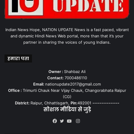
Indian News Hope, NATION UPDATE News is a fast paced, vibrant
and dynamic Hindi News Web portal, more than that it’s your
partner in sharing the voices of young Indians.
हमारा पता
Owner :
Shahbaz Ali
Contact:
7000486110
Email:
nationupdate2017@gmail.com
Office :
Trimurti Chauk Near Vijay Chauk, Changorabhata Raipur
(CG)
District:
Raipur, Chhattisgarh,
Pin:
492001
---------------
सोशल मीडिया से जुड़े
Instagram
Facebook
Twitter
YouTube