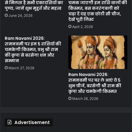
से मिलता है सभी एकादशियों का
चमक जाएगी इन राशि वालों की
बिजनेस में अच्छा लाभ मिलने से आपका मन प्रसन्न रहेगा और यदि किसी से
पुण्य, जानें शुभ मुहूर्त और महत्व
किस्मत, बस बजरंगबली को
चढ़ा दें यह एक छोटी सी चीज,
लेनदेन करें, तो उसमें लिखा पढ़ी करके करें. आपको कारोबार में अच्छा लाभ मिल
June 24, 2026
देखें पूरी लिस्ट
सकता है, जो आपकी प्रसंन्नता का कारण बनेगा. आप आज कुछ महत्व चर्चाओं में
April 2, 2026
सम्मिलित हो सकते हैं।
Ram Navami 2026:
रामनवमी पर इन 5 राशियों की
चमकेगी किस्मत, प्रभु श्री राम
मकर राशि...
की कृपा से बरसेगा धन और
सम्मान
मकर राशि के जातकों को आज किसी जोखिम भरे काम को करने से बचना होगा और
March 27, 2026
Ram Navami 2026:
लेनदेन के मामले में आप सावधान रहें. किसी काम को लेकर आप उत्साहित ना हो.
रामनवमी पर घर ले आएं ये 5
आपको आज अपने भाई बंधुओं का पूरा साथ मिलेगा. सेवा क्षेत्र में भी आपकी पूरी
शुभ चीजें, बरसेगी श्री राम की
रुचि रहेगी। आपको कोई खास उपलब्धि मिल सकती है।
कृपा और चमकेगी किस्मत
March 26, 2026
कुंभ राशि...
Advertisement
कुंभ राशि के जातकों का आज का दिन सकारात्मक परिणाम लेकर आएगा. आज