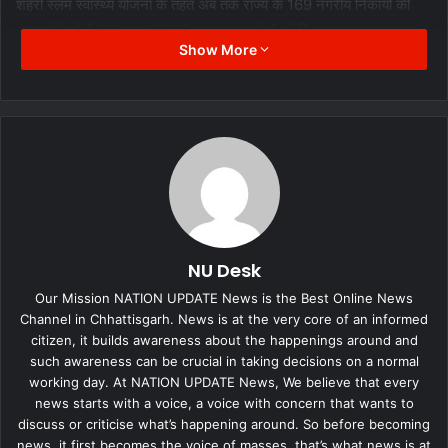
शहरी स्लम स्वास्थ्य योजना के तहत अब तक राज्य के 169 नगरीय निकायों की
स्लम बस्तियों में 38 हजार 990 कैम्प लगाकर लोगों की निःशुल्क जांच व उपचार
Show More
कर दवाईयां दी गई हैं। नगरीय प्रशासन एवं विकास मंत्री डॉ. शिवकुमार डहरिया ने
विभागीय अधिकारियों को निर्देश दिए हैं कि नगरीय क्षेत्रों की तंग बस्तियों के एवं अन्य
जरूरत मंद लोगों का स्वास्थ्य परीक्षण कर उन्हें निशुल्क दवायें उपलब्ध कराया
जाए।
गौरतलब है कि राज्य के 14 नगर निगम क्षेत्रों की स्लम बस्तियों में रहने वाले लोगों
को स्वास्थ्य सुविधा मुहैया कराने के लिए मुख्यमंत्री शहरी स्लम स्वास्थ्य योजना के
प्रथम चरण की शुरूआत 01 नवम्बर 2020 को हुई थी। इसके तहत 60 मोबाइल
NU Desk
मेडिकल यूनिट द्वारा स्लम बस्तियों में जाकर लोगों का स्वास्थ्य परीक्षण और उपचार
Our Mission NATION UPDATE News is the Best Online News
एवं दवा वितरण की शुरूआत की गई थी। 31 मार्च 2022 को इसका विस्तार पूरे
Channel in Chhattisgarh. News is at the very core of an informed
राज्य के नगरीय निकाय क्षेत्रों में किया गया तथा 60 और नई मोबाइल मेडिकल
citizen, it builds awareness about the happenings around and
such awareness can be crucial in taking decisions on a normal
यूनिट शुरू की गई।
working day. At NATION UPDATE News, We believe that every
news starts with a voice, a voice with concern that wants to
discuss or criticise what’s happening around. So before becoming
news, it first becomes the voice of masses, that’s what news is at