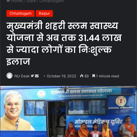
Home
/
State
/
Chhattisgarh
Chhattisgarh
Raipur
मुख्यमंत्री शहरी स्लम स्वास्थ्य
योजना से अब तक 31.44 लाख
से ज्यादा लोगों का निःशुल्क
इलाज
Follow
Send
NU Desk
October 19, 2022
89
1 minute read
on
an
Twitter
email