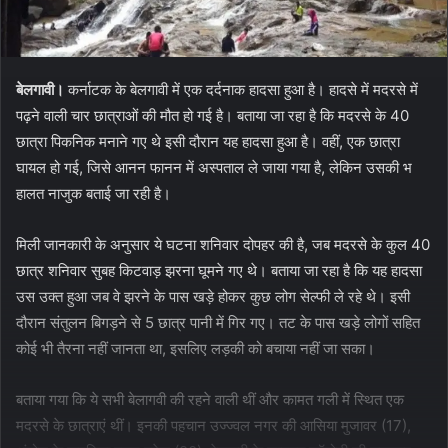
बेलगावी।
कर्नाटक के बेलगावी में एक दर्दनाक हादसा हुआ है। हादसे में मदरसे में
पढ़ने वाली चार छात्राओं की मौत हो गई है। बताया जा रहा है कि मदरसे के 40
छात्रा पिकनिक मनाने गए थे इसी दौरान यह हादसा हुआ है। वहीं, एक छात्रा
घायल हो गई, जिसे आनन फानन में अस्पताल ले जाया गया है, लेकिन उसकी भ
हालत नाजुक बताई जा रही है।
मिली जानकारी के अनुसार ये घटना शनिवार दोपहर की है, जब मदरसे के कुल 40
छात्र शनिवार सुबह किटवाड़ झरना घूमने गए थे। बताया जा रहा है कि यह हादसा
उस उक्त हुआ जब वे झरने के पास खड़े होकर कुछ लोग सेल्फी ले रहे थे। इसी
दौरान संतुलन बिगड़ने से 5 छात्र पानी में गिर गए। तट के पास खड़े लोगों सहित
कोई भी तैरना नहीं जानता था, इसलिए लड़की को बचाया नहीं जा सका।
बताया गया कि ये सभी बेलागवी की रहने वाली थीं और कामत गली में स्थित एक
मदरसे के छात्राएं थीं। इनकी पहचान उज्ज्वल नगर की आसिया मुजावर (17),