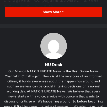
अंगोल के कुदशिया हसन पटेल (20), बेलगावी के जाटपत कॉलोनी की रुखसार
भिस्ती (20) और तस्मिया के रूप में हुई है।
Show More
NU Desk
Our Mission NATION UPDATE News is the Best Online News
Channel in Chhattisgarh. News is at the very core of an informed
citizen, it builds awareness about the happenings around and
such awareness can be crucial in taking decisions on a normal
working day. At NATION UPDATE News, We believe that every
news starts with a voice, a voice with concern that wants to
discuss or criticise what’s happening around. So before becoming
news, it first becomes the voice of masses, that’s what news is at