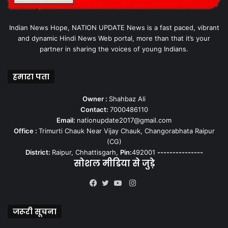
Indian News Hope, NATION UPDATE News is a fast paced, vibrant
and dynamic Hindi News Web portal, more than that it’s your
partner in sharing the voices of young Indians.
हमारा पता
Owner :
Shahbaz Ali
Contact:
7000486110
Email:
nationupdate2017@gmail.com
Office :
Trimurti Chauk Near Vijay Chauk, Changorabhata Raipur
(CG)
District:
Raipur, Chhattisgarh,
Pin:
492001
---------------
सोशल मीडिया से जुड़े
Instagram
Facebook
Twitter
YouTube
जरूरी सूचना