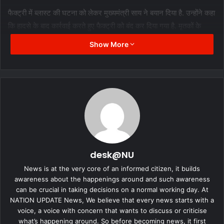
फैक्ट्री में ब्लास्ट की घटना को लेकर मुख्यमंत्री साय ने बयान दिया है. उन्होंने कहा
कि हादसे के बाद कार्रवाई करते हुए फैक्ट्री को बंद कर दिया गया है. मृतकों के
परिजनों को उचित मुआवजा दिया गया है. मुख्यमंत्री ने स्पष्ट किया कि आगे भी
Show More
उद्योगों में सुरक्षा पर कड़ाई से काम किया जाएगा.
मृतकों के परिजनों को 30 लाख का
मुआवजा
उद्योग मंत्री लखन लाल देवांगन ने घटना को लेकर कहा कि उरला के थ्री डी
फैक्ट्री में ब्लास्ट की घटना बेहद दुखद है. फैक्ट्री को तत्काल बंद कर दिया गया है.
साथ ही घटना की जांच के आदेश भी दिए गए है. उन्होंने बताया कि मृतकों 30-30
desk@NU
लाख मुआवजे का प्रावधान किया गया हैं. जांच रिपोर्ट आने के बाद जो भी दोषी पाया
News is at the very core of an informed citizen, it builds
जाएगा, उसपर कार्रवाई की जाएगी.
awareness about the happenings around and such awareness
can be crucial in taking decisions on a normal working day. At
NATION UPDATE News, We believe that every news starts with a
voice, a voice with concern that wants to discuss or criticise
what’s happening around. So before becoming news, it first