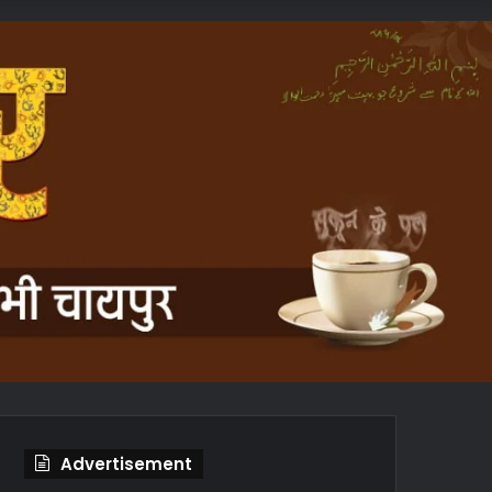
In
Article
Advertisement