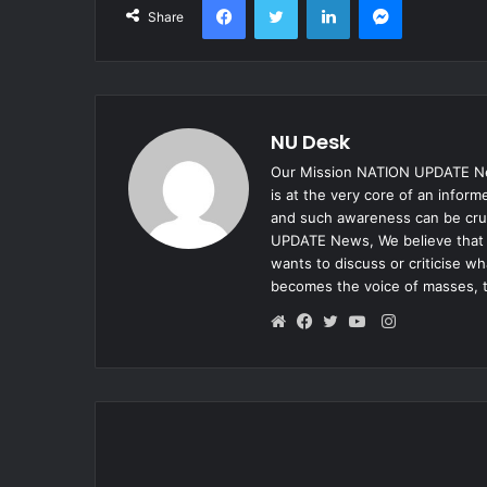
Share
NU Desk
Our Mission NATION UPDATE New
is at the very core of an infor
and such awareness can be cruc
UPDATE News, We believe that e
wants to discuss or criticise w
becomes the voice of masses, 
Instagram
Website
Facebook
Twitter
YouTube