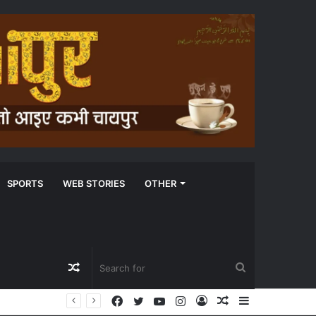
SPORTS
WEB STORIES
OTHER
Random
Search
Facebook
Twitter
YouTube
Instagram
Log
Random
Sidebar
Article
for