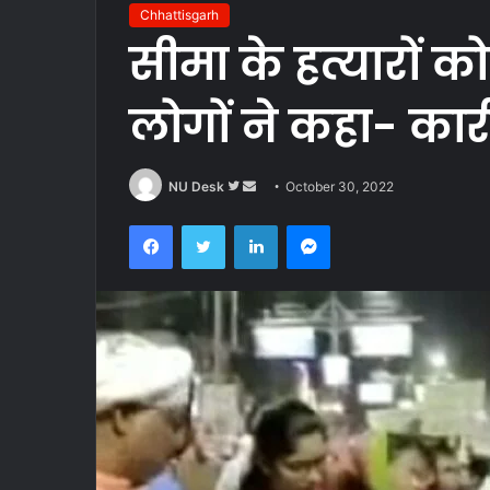
Chhattisgarh
सीमा के हत्यारों को
लोगों ने कहा- कार्र
Follow
Send
NU Desk
October 30, 2022
on
an
Facebook
Twitter
LinkedIn
Messenger
Twitter
email